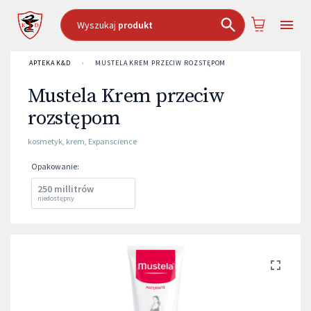
Wyszukaj
produkt
APTEKA K&D
›
MUSTELA KREM PRZECIW ROZSTĘPOM
Mustela Krem przeciw
rozstępom
kosmetyk
,
krem
,
Expanscience
Opakowanie
:
250 millitrów
niedostępny