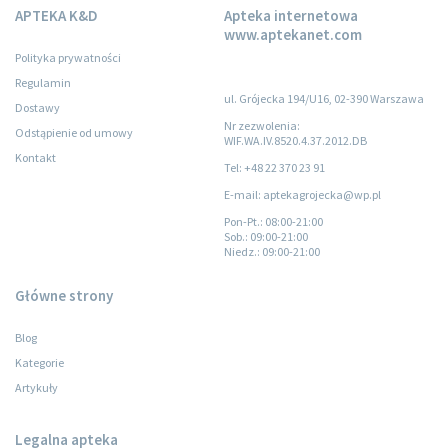
APTEKA K&D
Apteka internetowa
www.aptekanet.com
Polityka prywatności
Regulamin
ul. Grójecka 194/U16, 02-390 Warszawa
Dostawy
Nr zezwolenia:
Odstąpienie od umowy
WIF.WA.IV.8520.4.37.2012.DB
Kontakt
Tel: +48 22 370 23 91
E-mail: aptekagrojecka@wp.pl
Pon-Pt.
: 08:00-21:00
Sob.
: 09:00-21:00
Niedz.
: 09:00-21:00
Główne strony
Blog
Kategorie
Artykuły
Legalna apteka