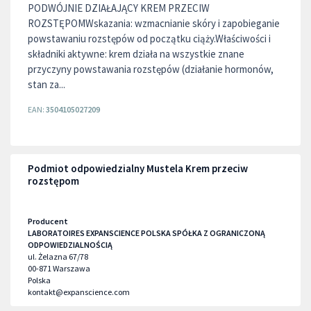
PODWÓJNIE DZIAŁAJĄCY KREM PRZECIW
ROZSTĘPOMWskazania: wzmacnianie skóry i zapobieganie
powstawaniu rozstępów od początku ciąży.Właściwości i
składniki aktywne: krem działa na wszystkie znane
przyczyny powstawania rozstępów (działanie hormonów,
stan za...
EAN:
3504105027209
Podmiot odpowiedzialny Mustela Krem przeciw
rozstępom
Producent
LABORATOIRES EXPANSCIENCE POLSKA SPÓŁKA Z OGRANICZONĄ
ODPOWIEDZIALNOŚCIĄ
ul. Żelazna 67/78
00-871
Warszawa
Polska
kontakt@expanscience.com