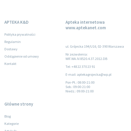
APTEKA K&D
Apteka internetowa
www.aptekanet.com
Polityka prywatności
Regulamin
ul. Grójecka 194/U16, 02-390 Warszawa
Dostawy
Nr zezwolenia:
Odstąpienie od umowy
WIF.WA.IV.8520.4.37.2012.DB
Kontakt
Tel: +48 22 370 23 91
E-mail: aptekagrojecka@wp.pl
Pon-Pt.
: 08:00-21:00
Sob.
: 09:00-21:00
Niedz.
: 09:00-21:00
Główne strony
Blog
Kategorie
Artykuły