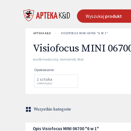
Wyszukaj
produkt
APTEKA K&D
›
VISIOFOCUS MINI 06700 "6 W 1"
Visiofocus MINI 06700
wyrób medyczny
,
termometr
,
Biat
Opakowanie
:
1 sztuka
niedostępny
Wszystkie kategorie
Opis Visiofocus MINI 06700 "6 w 1"