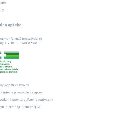
orie
uły
alna apteka
a mgr farm. Dariusz Kubrak
ny 117, 04-687 Warszawa
wy Rejestr Zezwoleń
lenie na prowadzenie apteki
ódzki Inspektorat Farmaceutyczny
tyn Informacji Publicznej GIF