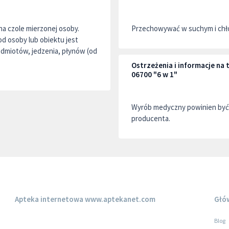
a czole mierzonej osoby.
Przechowywać w suchym i chło
od osoby lub obiektu jest
dmiotów, jedzenia, płynów (od
Ostrzeżenia i informacje na
06700 "6 w 1"
Wyrób medyczny powinien być 
producenta.
Apteka internetowa
www.aptekanet.com
Głó
Blog