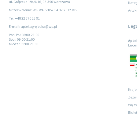
ul. Grójecka 194/U16, 02-390 Warszawa
Kateg
Nr zezwolenia: WIF.WA.IV.8520.4.37.2012.DB
Artyk
Tel: +48 22 370 23 91
Leg
E-mail: aptekagrojecka@wp.pl
Pon-Pt.
: 08:00-21:00
Sob.
: 09:00-21:00
Aptek
Niedz.
: 09:00-21:00
Lucer
Krajo
Zezwo
Wojew
Biule