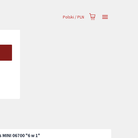
Polski
/
PLN
 MINI 06700 "6 w 1"