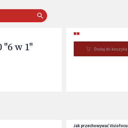
■■
 "6 w 1"
Dodaj do koszyka
Jak przechowywać Visiofocus