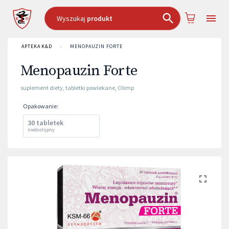
Wyszukaj
produkt
APTEKA K&D
›
MENOPAUZIN FORTE
Menopauzin Forte
suplement diety
,
tabletki powlekane
,
Olimp
Opakowanie
:
30 tabletek
niedostępny