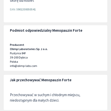
skórę dla kobiet
EAN:
5901330050541
Podmiot odpowiedzialny Menopauzin Forte
Producent
Olimp Laboratories Sp. z o.o.
Pustynia 84F
39-200
Dębica
Polska
info@olimp-labs.com
Jak przechowywać Menopauzin Forte
Przechowywać w suchym i chłodnym miejscu,
niedostępnym dla małych dzieci.