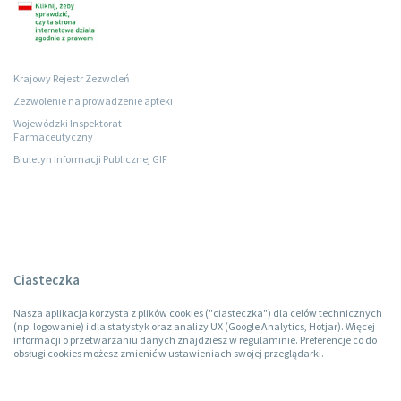
Krajowy Rejestr Zezwoleń
Zezwolenie na prowadzenie apteki
Wojewódzki Inspektorat
Farmaceutyczny
Biuletyn Informacji Publicznej GIF
Ciasteczka
Nasza aplikacja korzysta z plików cookies ("ciasteczka") dla celów technicznych
(np. logowanie) i dla statystyk oraz analizy UX (Google Analytics, Hotjar). Więcej
informacji o przetwarzaniu danych znajdziesz w regulaminie. Preferencje co do
obsługi cookies możesz zmienić w ustawieniach swojej przeglądarki.