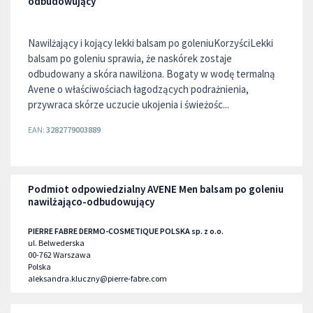
odbudowujący
Nawilżający i kojący lekki balsam po goleniuKorzyściLekki
balsam po goleniu sprawia, że naskórek zostaje
odbudowany a skóra nawilżona. Bogaty w wodę termalną
Avene o właściwościach łagodzących podrażnienia,
przywraca skórze uczucie ukojenia i świeżośc...
EAN:
3282779003889
Podmiot odpowiedzialny AVENE Men balsam po goleniu
nawilżająco-odbudowujący
PIERRE FABRE DERMO-COSMETIQUE POLSKA sp. z o.o.
ul. Belwederska
00-762
Warszawa
Polska
aleksandra.kluczny@pierre-fabre.com