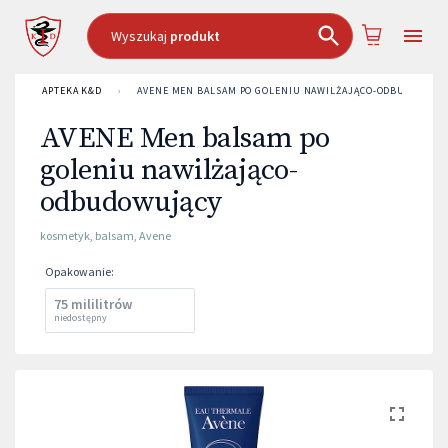
Wyszukaj
produkt
APTEKA K&D
›
AVENE MEN BALSAM PO GOLENIU NAWILŻAJĄCO-ODBUDOWUJĄ
AVENE Men balsam po
goleniu nawilżająco-
odbudowujący
kosmetyk
,
balsam
,
Avene
Opakowanie
:
75 mililitrów
niedostępny