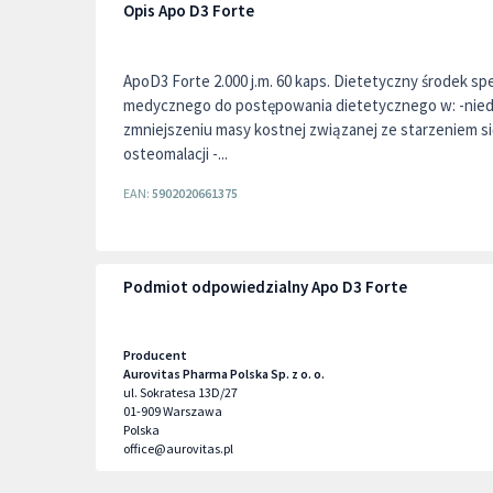
Opis Apo D3 Forte
ApoD3 Forte 2.000 j.m. 60 kaps. Dietetyczny środek s
medycznego do postępowania dietetycznego w: -nied
zmniejszeniu masy kostnej związanej ze starzeniem s
osteomalacji -...
EAN:
5902020661375
Podmiot odpowiedzialny Apo D3 Forte
Producent
Aurovitas Pharma Polska Sp. z o. o.
ul. Sokratesa 13D/27
01-909
Warszawa
Polska
office@aurovitas.pl