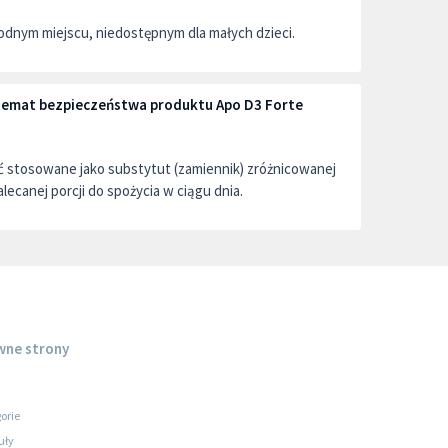
dnym miejscu, niedostępnym dla małych dzieci.
 temat bezpieczeństwa produktu Apo D3 Forte
ć stosowane jako substytut (zamiennik) zróżnicowanej
alecanej porcji do spożycia w ciągu dnia.
wne strony
orie
uły