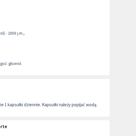
l) - 2000 j.m.,
oć: glicerol.
e 1 kapsułki dziennie. Kapsułki należy popijać wodą.
orte