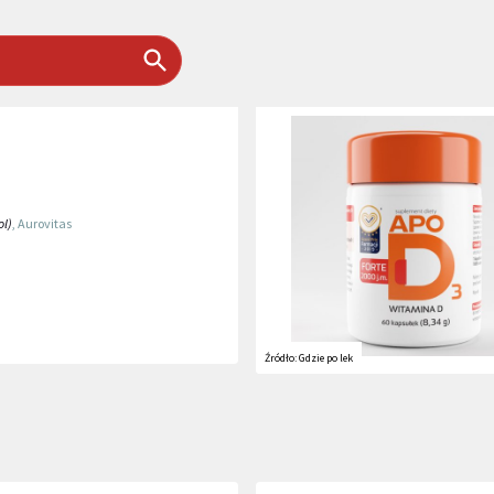
ol)
,
Aurovitas
Źródło:
Gdzie po lek