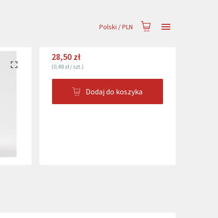
Polski
/
PLN
28,50 zł
(
0,48 zł
/
szt.
)
Dodaj do koszyka