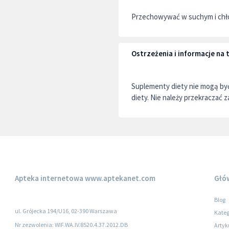
Przechowywać w suchym i chło
Ostrzeżenia i informacje na
Suplementy diety nie mogą by
diety. Nie należy przekraczać z
Apteka internetowa
www.aptekanet.com
Głó
Blog
ul. Grójecka 194/U16, 02-390 Warszawa
Kateg
Nr zezwolenia: WIF.WA.IV.8520.4.37.2012.DB
Artyk