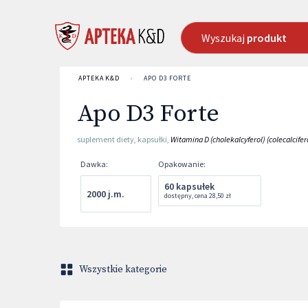
Wyszukaj
produkt
APTEKA K&D
›
APO D3 FORTE
Apo D3 Forte
suplement diety
,
kapsułki
,
Witamina D (cholekalcyferol) (colecalcifer
Dawka
:
Opakowanie
:
60 kapsułek
2000 j.m.
dostępny
,
cena
28,50 zł
Wszystkie kategorie