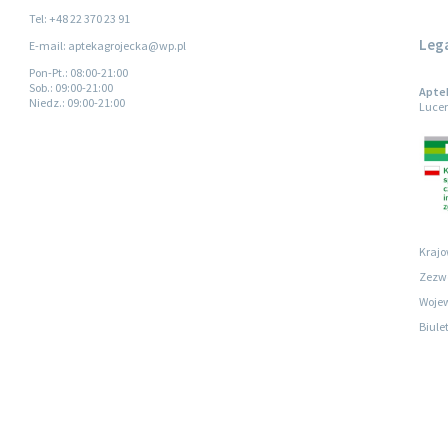
Tel: +48 22 370 23 91
Leg
E-mail: aptekagrojecka@wp.pl
Pon-Pt.
: 08:00-21:00
Sob.
: 09:00-21:00
Aptek
Niedz.
: 09:00-21:00
Lucer
Krajo
Zezwo
Wojew
Biule