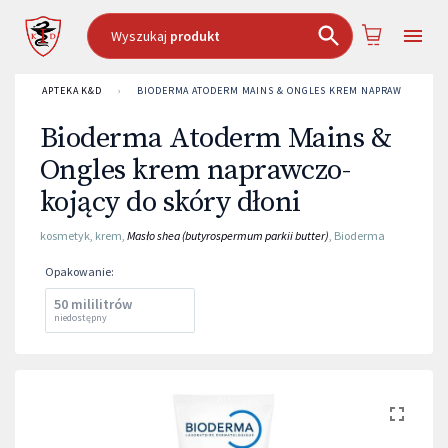
Wyszukaj
produkt
APTEKA K&D
›
BIODERMA ATODERM MAINS & ONGLES KREM NAPRAWCZO-KOJĄ
Bioderma Atoderm Mains &
Ongles krem naprawczo-
kojący do skóry dłoni
kosmetyk
,
krem
,
Masło shea (butyrospermum parkii butter)
,
Bioderma
Opakowanie
:
50 mililitrów
niedostępny