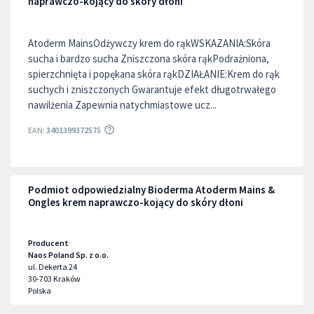
naprawczo-kojący do skóry dłoni
Atoderm MainsOdżywczy krem do rąkWSKAZANIA:Skóra
sucha i bardzo sucha Zniszczona skóra rąkPodrażniona,
spierzchnięta i popękana skóra rąkDZIAŁANIE:Krem do rąk
suchych i zniszczonych Gwarantuje efekt długotrwałego
nawilżenia Zapewnia natychmiastowe ucz...
EAN:
3401399372575
Podmiot odpowiedzialny Bioderma Atoderm Mains &
Ongles krem naprawczo-kojący do skóry dłoni
Producent
Naos Poland Sp. z o.o.
ul. Dekerta 24
30-703
Kraków
Polska