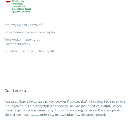
Krajowy Rejestr Zezwoleń
Zezwolenie na prowadzenie apteki
Wojewódzki Inspektorat
Farmaceutyczny
Biuletyn Informacji Publicznej GIF
Ciasteczka
Nasza aplikacja korzysta z plików cookies ("ciasteczka") dla celów technicznych
(np. logowanie) i dla statystyk oraz analizy UX (Google Analytics, Hotjar). Więcej
informacji o przetwarzaniu danych znajdziesz w regulaminie. Preferencje co do
obsługi cookies możesz zmienić w ustawieniach swojej przeglądarki.