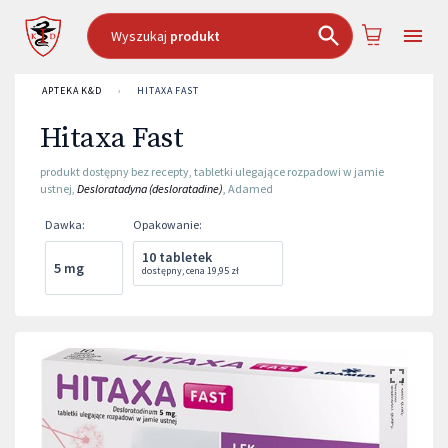
Wyszukaj
produkt
APTEKA K&D
›
HITAXA FAST
Hitaxa Fast
produkt dostępny bez recepty
,
tabletki ulegające rozpadowi w jamie
ustnej
,
Desloratadyna (desloratadine)
,
Adamed
Dawka
:
Opakowanie
:
10 tabletek
5 mg
dostępny
,
cena
19,95 zł