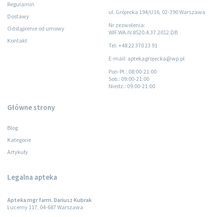
Regulamin
ul. Grójecka 194/U16, 02-390 Warszawa
Dostawy
Nr zezwolenia:
Odstąpienie od umowy
WIF.WA.IV.8520.4.37.2012.DB
Kontakt
Tel: +48 22 370 23 91
E-mail: aptekagrojecka@wp.pl
Pon-Pt.
: 08:00-21:00
Sob.
: 09:00-21:00
Niedz.
: 09:00-21:00
Główne strony
Blog
Kategorie
Artykuły
Legalna apteka
Apteka mgr farm. Dariusz Kubrak
Lucerny 117, 04-687 Warszawa