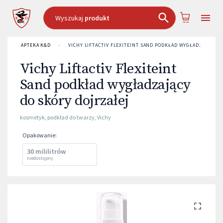
Wyszukaj
produkt
APTEKA K&D
›
VICHY LIFTACTIV FLEXITEINT SAND PODKŁAD WYGŁADZAJĄCY 
Vichy Liftactiv Flexiteint
Sand podkład wygładzający
do skóry dojrzałej
kosmetyk
,
podkład do twarzy
,
Vichy
Opakowanie
:
30 mililitrów
niedostępny