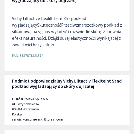
wygładzający do skóry dojrzałej
Vichy Liftactive flexlift teint 35 - podkład
wygładzającySkutecznośćPrzeciwzmarszczkowy podkład z
silikonową bazą, aby wyładzić i rozświetlić skórę. Zapewnia
efekt naturalności. Dzięki dużej elastyczności wynikajacej z
zawartości bazy silikon...
EAN:
3337871321574
Podmiot odpowiedzialny Vichy Liftactiv Flexiteint Sand
podkład wygładzający do skóry dojrzałej
L'Oréal Polska Sp. z o.o.
ul. Grzybowska 62
00-844
Warszawa
Polska
serwis.konsumencki@loreal.com