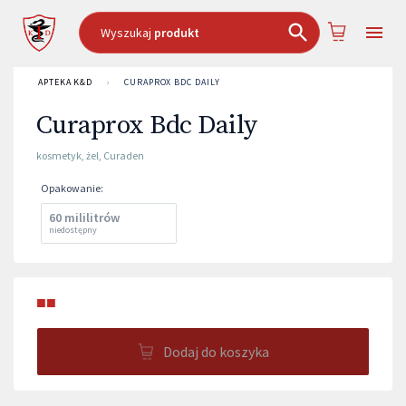
Wyszukaj
produkt
APTEKA K&D
›
CURAPROX BDC DAILY
Curaprox Bdc Daily
kosmetyk
,
żel
,
Curaden
Opakowanie
:
60 mililitrów
niedostępny
■■
Dodaj do koszyka