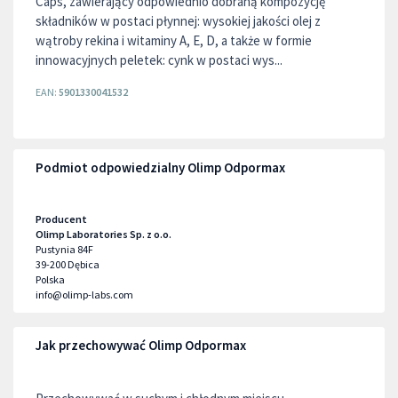
Caps, zawierający odpowiednio dobraną kompozycję
składników w postaci płynnej: wysokiej jakości olej z
wątroby rekina i witaminy A, E, D, a także w formie
innowacyjnych peletek: cynk w postaci wys...
EAN:
5901330041532
Podmiot odpowiedzialny Olimp Odpormax
Producent
Olimp Laboratories Sp. z o.o.
Pustynia 84F
39-200
Dębica
Polska
info@olimp-labs.com
Jak przechowywać Olimp Odpormax