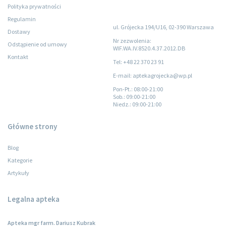
Polityka prywatności
Regulamin
ul. Grójecka 194/U16, 02-390 Warszawa
Dostawy
Nr zezwolenia:
Odstąpienie od umowy
WIF.WA.IV.8520.4.37.2012.DB
Kontakt
Tel: +48 22 370 23 91
E-mail: aptekagrojecka@wp.pl
Pon-Pt.
: 08:00-21:00
Sob.
: 09:00-21:00
Niedz.
: 09:00-21:00
Główne strony
Blog
Kategorie
Artykuły
Legalna apteka
Apteka mgr farm. Dariusz Kubrak