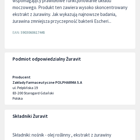
wspomagający prawidłowe funkcjonowanie układu
moczowego. Produkt ten zawiera wysoko skoncentrowany
ekstrakt z żurawiny. Jak wykazują najnowsze badania,
żurawina zmniejsza przyczepność bakterii Escheri...
EAN:
5903060617445
Podmiot odpowiedzialny Żuravit
Producent
Zakłady Farmaceutyczne POLPHARMA S.A
ul. Pelplińska 19
83-200
Starogard Gdański
Polska
Składniki Żuravit
Składniki: nośnik - olej roślinny , ekstrakt z żurawiny