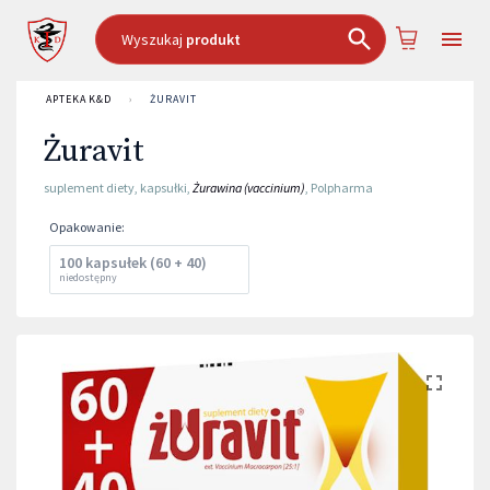
Wyszukaj
produkt
APTEKA K&D
›
ŻURAVIT
Żuravit
suplement diety
,
kapsułki
,
Żurawina (vaccinium)
,
Polpharma
Opakowanie
:
100 kapsułek (60 + 40)
niedostępny