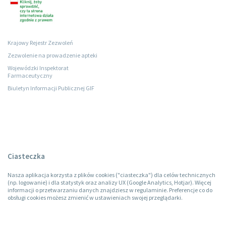
Krajowy Rejestr Zezwoleń
Zezwolenie na prowadzenie apteki
Wojewódzki Inspektorat
Farmaceutyczny
Biuletyn Informacji Publicznej GIF
Ciasteczka
Nasza aplikacja korzysta z plików cookies ("ciasteczka") dla celów technicznych
(np. logowanie) i dla statystyk oraz analizy UX (Google Analytics, Hotjar). Więcej
informacji o przetwarzaniu danych znajdziesz w regulaminie. Preferencje co do
obsługi cookies możesz zmienić w ustawieniach swojej przeglądarki.