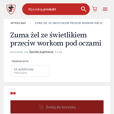
Wyszukaj
produkt
APTEKA K&D
›
ZUMA ŻEL ZE ŚWIETLIKIEM PRZECIW WORKOM POD OCZAMI
Zuma żel ze świetlikiem
przeciw workom pod oczami
kosmetyk
,
żel
,
Świetlik (euphrasia)
,
S-Lab
Opakowanie
:
15 mililitrów
niedostępny
■■
Dodaj do koszyka