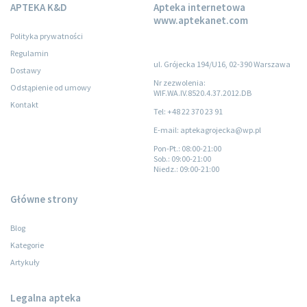
APTEKA K&D
Apteka internetowa
www.aptekanet.com
Polityka prywatności
Regulamin
ul. Grójecka 194/U16, 02-390 Warszawa
Dostawy
Nr zezwolenia:
Odstąpienie od umowy
WIF.WA.IV.8520.4.37.2012.DB
Kontakt
Tel: +48 22 370 23 91
E-mail: aptekagrojecka@wp.pl
Pon-Pt.
: 08:00-21:00
Sob.
: 09:00-21:00
Niedz.
: 09:00-21:00
Główne strony
Blog
Kategorie
Artykuły
Legalna apteka