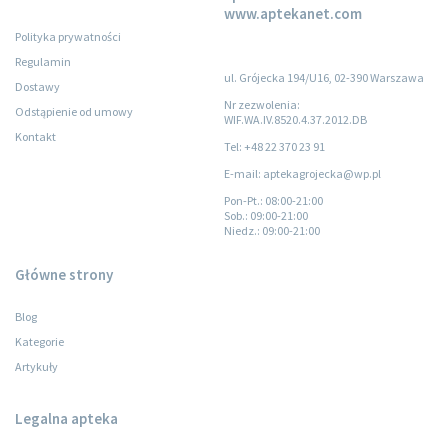
www.aptekanet.com
Polityka prywatności
Regulamin
ul. Grójecka 194/U16, 02-390 Warszawa
Dostawy
Nr zezwolenia:
Odstąpienie od umowy
WIF.WA.IV.8520.4.37.2012.DB
Kontakt
Tel: +48 22 370 23 91
E-mail: aptekagrojecka@wp.pl
Pon-Pt.
: 08:00-21:00
Sob.
: 09:00-21:00
Niedz.
: 09:00-21:00
Główne strony
Blog
Kategorie
Artykuły
Legalna apteka