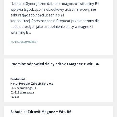
Działanie:Synergiczne działanie magnezu i witaminy B6
wpływa łagodząco na ośrodkowy układ nerwowy, nie
zaburzając zdolności uczenia się i
koncentracji.Przeznaczenie:Preparat przeznaczony dla
osób dorosłych jako uzupełnienie diety w magnez i
witaminę B...
EAN:
5906204008697
Podmiot odpowiedzialny Zdrovit Magnez + Wit. B6
Producent
Natur Produkt Zdrovit Sp. z o.o.
ul. Nocznickiego 31
01-918
Warszawa
Polska
Składniki Zdrovit Magnez + Wit. B6