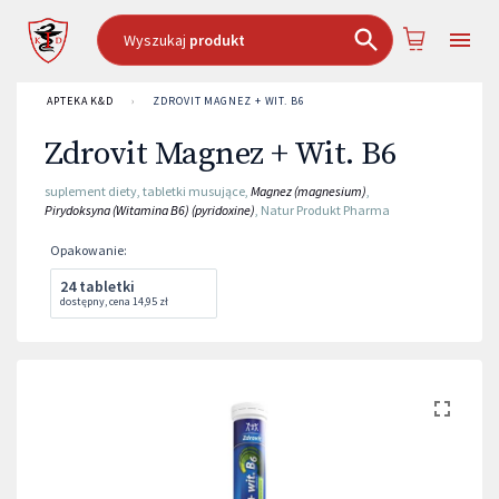
Wyszukaj
produkt
APTEKA K&D
›
ZDROVIT MAGNEZ + WIT. B6
Zdrovit Magnez + Wit. B6
suplement diety
,
tabletki musujące
,
Magnez (magnesium)
,
Pirydoksyna (Witamina B6) (pyridoxine)
,
Natur Produkt Pharma
Opakowanie
:
24 tabletki
dostępny
,
cena
14,95 zł