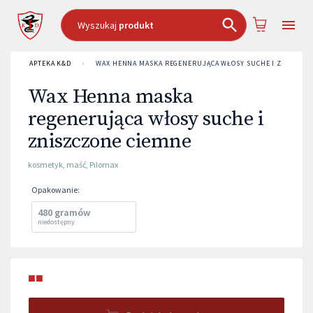
Wyszukaj
produkt
APTEKA K&D
›
WAX HENNA MASKA REGENERUJĄCA WŁOSY SUCHE I ZNISZCZO
Wax Henna maska
regenerująca włosy suche i
zniszczone ciemne
kosmetyk
,
maść
,
Pilomax
Opakowanie
:
480 gramów
niedostępny
■■