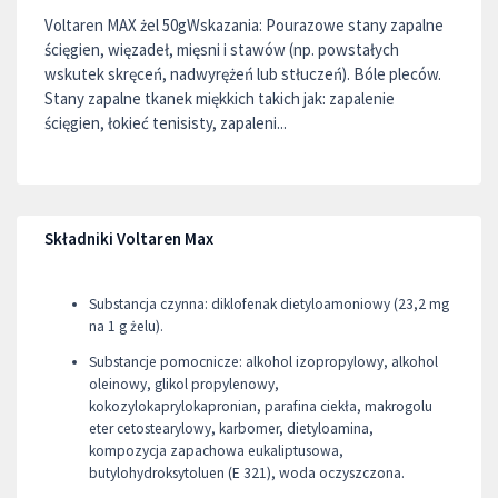
Voltaren MAX żel 50gWskazania: Pourazowe stany zapalne
ścięgien, więzadeł, mięsni i stawów (np. powstałych
wskutek skręceń, nadwyrężeń lub stłuczeń). Bóle pleców.
Stany zapalne tkanek miękkich takich jak: zapalenie
ścięgien, łokieć tenisisty, zapaleni...
Składniki Voltaren Max
Substancja czynna: diklofenak dietyloamoniowy (23,2 mg
na 1 g żelu).
Substancje pomocnicze: alkohol izopropylowy, alkohol
oleinowy, glikol propylenowy,
kokozylokaprylokapronian, parafina ciekła, makrogolu
eter cetostearylowy, karbomer, dietyloamina,
kompozycja zapachowa eukaliptusowa,
butylohydroksytoluen (E 321), woda oczyszczona.