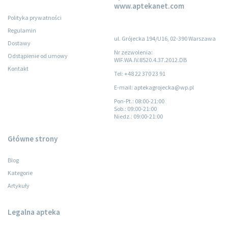
www.aptekanet.com
Polityka prywatności
Regulamin
ul. Grójecka 194/U16, 02-390 Warszawa
Dostawy
Nr zezwolenia:
Odstąpienie od umowy
WIF.WA.IV.8520.4.37.2012.DB
Kontakt
Tel: +48 22 370 23 91
E-mail: aptekagrojecka@wp.pl
Pon-Pt.
: 08:00-21:00
Sob.
: 09:00-21:00
Niedz.
: 09:00-21:00
Główne strony
Blog
Kategorie
Artykuły
Legalna apteka