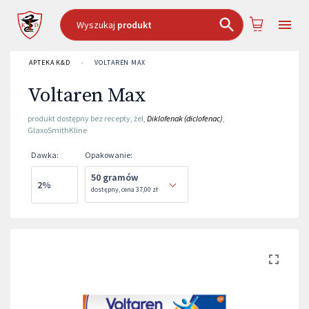
Wyszukaj
produkt
APTEKA K&D
›
VOLTAREN MAX
Voltaren Max
produkt dostępny bez recepty
,
żel
,
Diklofenak (diclofenac)
,
GlaxoSmithKline
Dawka
:
Opakowanie
:
50 gramów
2%
dostępny
,
cena
37,00 zł