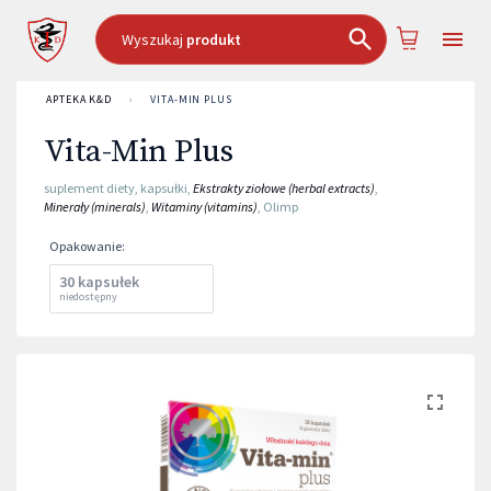
Wyszukaj
produkt
APTEKA K&D
›
VITA-MIN PLUS
Vita-Min Plus
suplement diety
,
kapsułki
,
Ekstrakty ziołowe (herbal extracts)
,
Minerały (minerals)
,
Witaminy (vitamins)
,
Olimp
Opakowanie
:
30 kapsułek
niedostępny