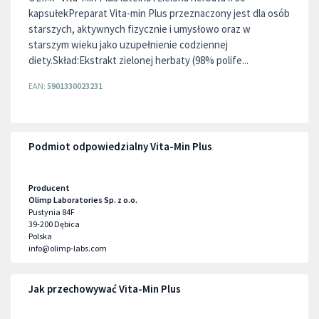
kapsułekPreparat Vita-min Plus przeznaczony jest dla osób
starszych, aktywnych fizycznie i umysłowo oraz w
starszym wieku jako uzupełnienie codziennej
diety.Skład:Ekstrakt zielonej herbaty (98% polife...
EAN:
5901330023231
Podmiot odpowiedzialny Vita-Min Plus
Producent
Olimp Laboratories Sp. z o.o.
Pustynia 84F
39-200
Dębica
Polska
info@olimp-labs.com
Jak przechowywać Vita-Min Plus