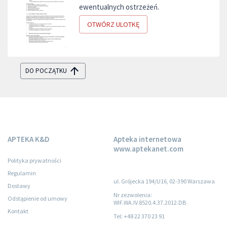
ewentualnych ostrzeżeń.
OTWÓRZ ULOTKĘ
DO POCZĄTKU
APTEKA K&D
Apteka internetowa
www.aptekanet.com
Polityka prywatności
Regulamin
ul. Grójecka 194/U16, 02-390 Warszawa
Dostawy
Nr zezwolenia:
Odstąpienie od umowy
WIF.WA.IV.8520.4.37.2012.DB
Kontakt
Tel: +48 22 370 23 91