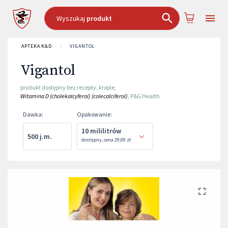
Wyszukaj
produkt
APTEKA K&D
›
VIGANTOL
Vigantol
produkt dostępny bez recepty
,
krople
,
Witamina D (cholekalcyferol) (colecalciferol)
,
P&G Health
Dawka
:
Opakowanie
:
10 mililitrów
500 j.m.
dostępny
,
cena
29,00 zł