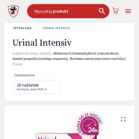
Wyszukaj
produkt
APTEKA K&D
›
URINAL INTENSIV
Urinal Intensiv
suplement diety
,
tabletki
,
Witamina D (cholekalcyferol) (colecalciferol)
,
Nawłoć pospolita (solidago virgaurea)
,
Borówka czarna (vaccinium myrtillus)
,
Stada
Opakowanie
:
20 tabletek
dostępny
,
cena
24,95 zł