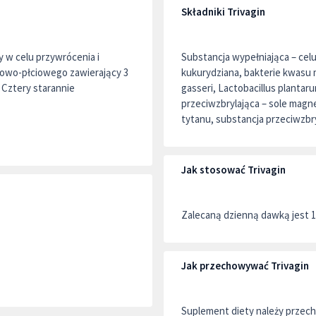
Składniki Trivagin
y w celu przywrócenia i
Substancja wypełniająca – celu
czowo-płciowego zawierający 3
kukurydziana, bakterie kwasu 
 Cztery starannie
gasseri, Lactobacillus plantar
przeciwzbrylająca – sole mag
tytanu, substancja przeciwzbr
Jak stosować Trivagin
Zalecaną dzienną dawką jest 1
Jak przechowywać Trivagin
Suplement diety należy przec