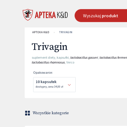
Wyszukaj
produkt
APTEKA K&D
›
TRIVAGIN
Trivagin
suplement diety
,
kapsułki
,
lactobacillus gasseri
,
lactobacillus ferm
lactobacillus rhamnosus
,
Verco
Opakowanie
:
10 kapsułek
dostępny
,
cena
34,00 zł
Wszystkie kategorie