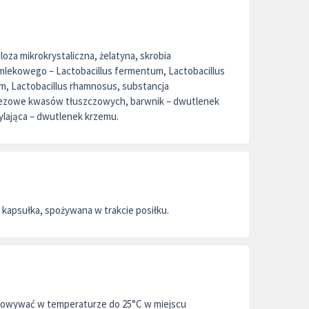
loza mikrokrystaliczna, żelatyna, skrobia
mlekowego – Lactobacillus fermentum, Lactobacillus
um, Lactobacillus rhamnosus, substancja
nezowe kwasów tłuszczowych, barwnik – dwutlenek
ylająca – dwutlenek krzemu.
 kapsułka, spożywana w trakcie posiłku.
howywać w temperaturze do 25°C w miejscu