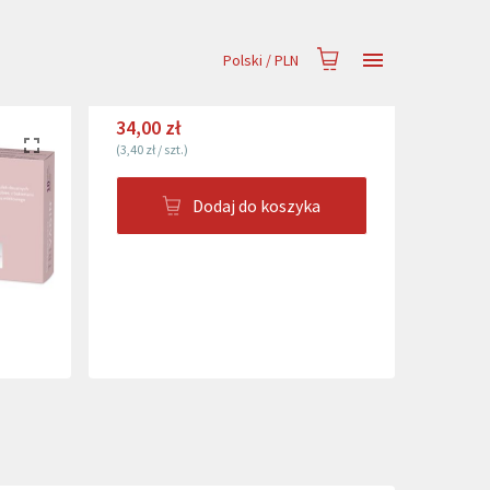
Polski
/
PLN
34,00 zł
(
3,40 zł
/
szt.
)
Dodaj do koszyka