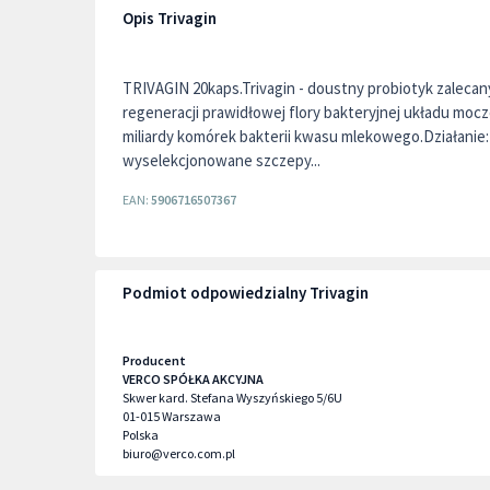
Opis Trivagin
TRIVAGIN 20kaps.Trivagin - doustny probiotyk zalecan
regeneracji prawidłowej flory bakteryjnej układu mo
miliardy komórek bakterii kwasu mlekowego.Działanie:
wyselekcjonowane szczepy...
EAN:
5906716507367
Podmiot odpowiedzialny Trivagin
Producent
VERCO SPÓŁKA AKCYJNA
Skwer kard. Stefana Wyszyńskiego 5/6U
01-015
Warszawa
Polska
biuro@verco.com.pl