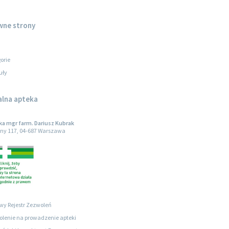
wne strony
orie
uły
alna apteka
a mgr farm. Dariusz Kubrak
ny 117, 04-687 Warszawa
wy Rejestr Zezwoleń
lenie na prowadzenie apteki