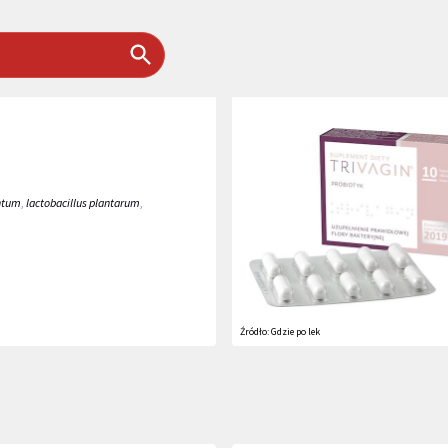
entum
,
lactobacillus plantarum
,
Źródło:
Gdzie po lek