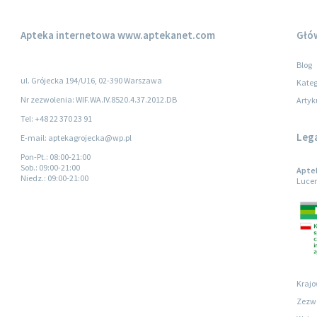
Apteka internetowa
www.aptekanet.com
Głó
Blog
ul. Grójecka 194/U16, 02-390 Warszawa
Kateg
Nr zezwolenia: WIF.WA.IV.8520.4.37.2012.DB
Artyk
Tel: +48 22 370 23 91
Leg
E-mail: aptekagrojecka@wp.pl
Pon-Pt.
: 08:00-21:00
Sob.
: 09:00-21:00
Aptek
Niedz.
: 09:00-21:00
Lucer
Krajo
Zezwo