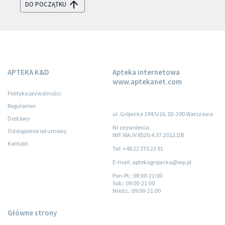
DO POCZĄTKU
APTEKA K&D
Apteka internetowa
www.aptekanet.com
Polityka prywatności
Regulamin
ul. Grójecka 194/U16, 02-390 Warszawa
Dostawy
Nr zezwolenia:
Odstąpienie od umowy
WIF.WA.IV.8520.4.37.2012.DB
Kontakt
Tel: +48 22 370 23 91
E-mail: aptekagrojecka@wp.pl
Pon-Pt.
: 08:00-21:00
Sob.
: 09:00-21:00
Niedz.
: 09:00-21:00
Główne strony