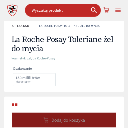
Wyszukaj
produkt
APTEKA K&D
›
LA ROCHE-POSAY TOLERIANE ŻEL DO MYCIA
La Roche-Posay Toleriane żel
do mycia
kosmetyk
,
żel
,
La Roche-Posay
Opakowanie
:
150 mililitrów
niedostępny
■■
Dodaj do koszyka