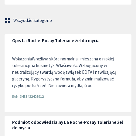
Wszystkie kategorie
Opis La Roche-Posay Toleriane żel do mycia
WskazaniaWrażliwa skóra normalna i mieszana o niskiej
tolerancji na kosmetyki.WłaściwościWzbogacony w
neutralizujący twardą wodę związek EDTA i nawilżającą
glicerynę. Rygorystyczna formuła, aby zminimalizować
ryzyko podrażnień. Nie zawiera mydła, środ...
EAN:
3433422405912
Podmiot odpowiedzialny La Roche-Posay Toleriane żel
do mycia