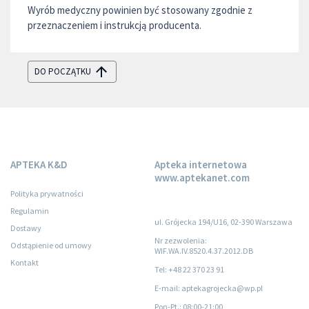
Wyrób medyczny powinien być stosowany zgodnie z
przeznaczeniem i instrukcją producenta.
DO POCZĄTKU
APTEKA K&D
Apteka internetowa
www.aptekanet.com
Polityka prywatności
Regulamin
ul. Grójecka 194/U16, 02-390 Warszawa
Dostawy
Nr zezwolenia:
Odstąpienie od umowy
WIF.WA.IV.8520.4.37.2012.DB
Kontakt
Tel: +48 22 370 23 91
E-mail: aptekagrojecka@wp.pl
Pon-Pt.
: 08:00-21:00