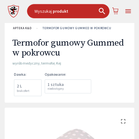
Wyszukaj
produkt
APTEKA K&D
›
TERMOFOR GUMOWY GUMMED W POKROWCU
Termofor gumowy Gummed
w pokrowcu
wyrób medyczny
,
termofor
,
Kej
Dawka
:
Opakowanie
:
1 sztuka
2 L
niedostępny
brak ofert