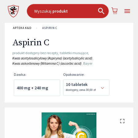
Wyszukaj
produkt
APTEKA K&D
›
ASPIRIN C
Aspirin C
produkt dostępny bez recepty
,
tabletki musujące
,
Kwas acetylosalicylowy (Aspiryna) (acetylsalicylic acid)
,
Kwas askorbinowy (Witamina C) (ascorbic acid)
,
Bayer
Dawka
:
Opakowanie
:
10 tabletek
400 mg + 240 mg
dostępny
,
cena
30,00 zł