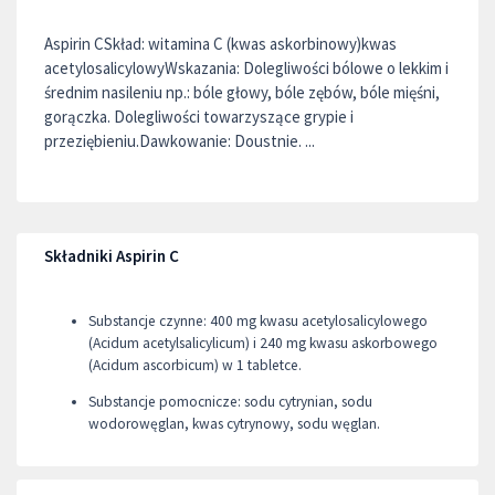
Aspirin CSkład: witamina C (kwas askorbinowy)kwas
acetylosalicylowyWskazania: Dolegliwości bólowe o lekkim i
średnim nasileniu np.: bóle głowy, bóle zębów, bóle mięśni,
gorączka. Dolegliwości towarzyszące grypie i
przeziębieniu.Dawkowanie: Doustnie. ...
Składniki Aspirin C
Substancje czynne: 400 mg kwasu acetylosalicylowego
(Acidum acetylsalicylicum) i 240 mg kwasu askorbowego
(Acidum ascorbicum) w 1 tabletce.
Substancje pomocnicze: sodu cytrynian, sodu
wodorowęglan, kwas cytrynowy, sodu węglan.