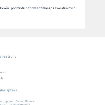
adników, podmiotu odpowiedzialnego i ewentualnych
wne strony
orie
uły
alna apteka
a mgr farm. Dariusz Kubrak
ny 117, 04-687 Warszawa