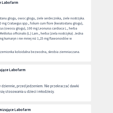
ce Labofarm
tanu głogu, owoc głogu, ziele serdecznika, ziele nostrzyka.
 mg Crataegus spp., folium cum flore (kwiatostanu głogu),
tus (owocu głogu), 100 mg Leonurus cardiaca L., herba
elilotus officinalis (L.) Lam., herba (ziela nostrzyka). Jedna
 mg kumaryn i nie mniej niż 1,25 mg flawonoidów w
rzemionka koloidalna bezwodna, skrobia ziemniaczana.
zujące Labofarm
azy dziennie, przed jedzeniem. Nie przekraczać dawki
się stosowania u dzieci i młodzieży.
onizujące Labofarm