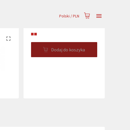
Polski
/
PLN
■■
Dodaj do koszyka