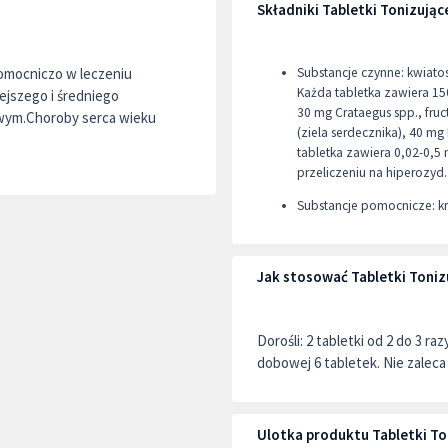
Składniki Tabletki Tonizują
Pomocniczo w leczeniu
Substancje czynne: kwiatos
Każda tabletka zawiera 150
ejszego i średniego
30 mg Crataegus spp., fruc
owym.Choroby serca wieku
(ziela serdecznika), 40 mg M
tabletka zawiera 0,02-0,5
przeliczeniu na hiperozyd.
Substancje pomocnicze: k
Jak stosować Tabletki Toni
Dorośli: 2 tabletki od 2 do 3 r
dobowej 6 tabletek. Nie zaleca 
Ulotka produktu Tabletki T