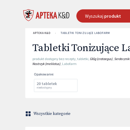
Wyszukaj
produkt
APTEKA K&D
›
TABLETKI TONIZUJĄCE LABOFARM
Tabletki Tonizujące 
produkt dostępny bez recepty
,
tabletki
,
Głóg (crataegus)
,
Serdecznik 
Nostrzyk (melilotus)
,
Labofarm
Opakowanie
:
20 tabletek
niedostępny
Wszystkie kategorie