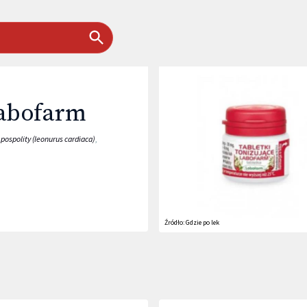
Labofarm
pospolity (leonurus cardiaca)
,
Źródło:
Gdzie po lek