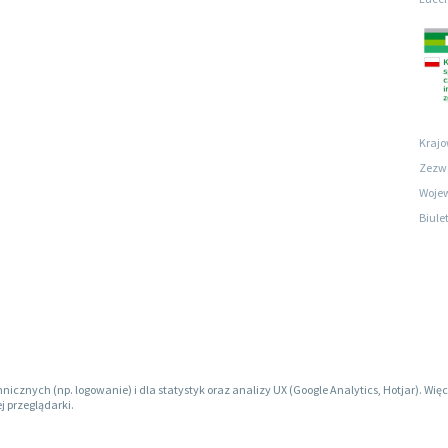
Krajo
Zezwo
Wojew
Biule
hnicznych (np. logowanie) i dla statystyk oraz analizy UX (Google Analytics, Hotjar). W
j przeglądarki.