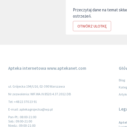
Przeczytaj dane na temat skł
ostrzeżeń.
OTWÓRZ ULOTKĘ
Apteka internetowa
www.aptekanet.com
Głó
Blog
ul. Grójecka 194/U16, 02-390 Warszawa
Kateg
Nr zezwolenia: WIF.WA.IV.8520.4.37.2012.DB
Artyk
Tel: +48 22 370 23 91
Leg
E-mail: aptekagrojecka@wp.pl
Pon-Pt.
: 08:00-21:00
Sob.
: 09:00-21:00
Aptek
Niedz.
: 09:00-21:00
Lucer