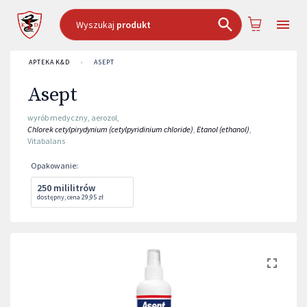
Wyszukaj
produkt
APTEKA K&D
›
ASEPT
Asept
wyrób medyczny
,
aerozol
,
Chlorek cetylpirydynium (cetylpyridinium chloride)
,
Etanol (ethanol)
,
Vitabalans
Opakowanie
:
250 mililitrów
dostępny
,
cena
29,95 zł