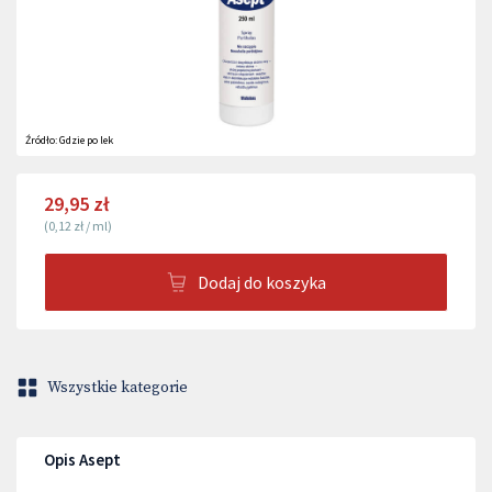
Źródło:
Gdzie po lek
29,95 zł
(
0,12 zł
/
ml
)
Dodaj do koszyka
Wszystkie kategorie
Opis Asept