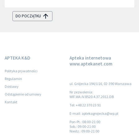
DO POCZĄTKU
APTEKA K&D
Apteka internetowa
www.aptekanet.com
Polityka prywatności
Regulamin
ul. Grójecka 194/U16, 02-390 Warszawa
Dostawy
Nr zezwolenia:
Odstąpienie od umowy
WIF.WA.IV.8520.4.37.2012.DB
Kontakt
Tel: +48 22 370 23 91
E-mail: aptekagrojecka@wp.pl
Pon-Pt.
: 08:00-21:00
Sob.
: 09:00-21:00
Niedz.
: 09:00-21:00