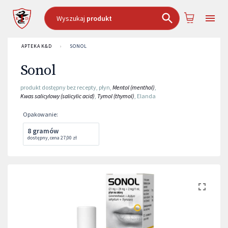
Wyszukaj
produkt
APTEKA K&D
›
SONOL
Sonol
produkt dostępny bez recepty
,
płyn
,
Mentol (menthol)
,
Kwas salicylowy (salicylic acid)
,
Tymol (thymol)
,
Elanda
Opakowanie
:
8 gramów
dostępny
,
cena
27,00 zł