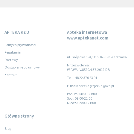
APTEKA K&D
Apteka internetowa
www.aptekanet.com
Polityka prywatności
Regulamin
ul. Grójecka 194/U16, 02-390 Warszawa
Dostawy
Nr zezwolenia:
Odstąpienie od umowy
WIF.WA.IV.8520.4.37.2012.DB
Kontakt
Tel: +48 22 370 23 91
E-mail: aptekagrojecka@wp.pl
Pon-Pt.
: 08:00-21:00
Sob.
: 09:00-21:00
Niedz.
: 09:00-21:00
Główne strony
Blog