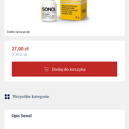
Źródło:
Gdzie po lek
27,00 zł
(
3,38 zł
/
g
)
Dodaj do koszyka
Wszystkie kategorie
Opis Sonol