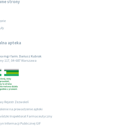
wne strony
orie
uły
alna apteka
a mgr farm. Dariusz Kubrak
ny 117, 04-687 Warszawa
wy Rejestr Zezwoleń
lenie na prowadzenie apteki
ódzki Inspektorat Farmaceutyczny
tyn Informacji Publicznej GIF