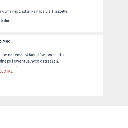
symalnej: 1 szklanka naparu z 1 saszetki.
10 dni.
eo Med
dane na temat składników, podmiotu
lnego i ewentualnych ostrzeżeń.
ULOTKĘ