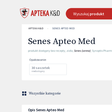
Wyszukaj
produkt
APTEKA K&D
›
SENES APTEO MED
Senes Apteo Med
produkt dostępny bez recepty
,
zioła
,
Senes (senna)
,
Synoptis Phar
Opakowanie
:
30 saszetek
niedostępny
Wszystkie kategorie
Opis Senes Apteo Med