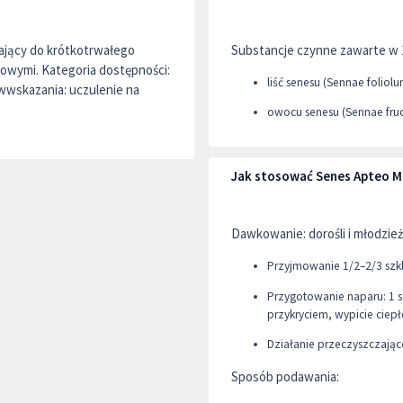
ający do krótkotrwałego
Substancje czynne zawarte w 
owymi. Kategoria dostępności:
liść senesu (Sennae foliol
wwskazania: uczulenie na
owocu senesu (Sennae fruct
Jak stosować Senes Apteo 
Dawkowanie: dorośli i młodzież
Przyjmowanie 1/2–2/3 szkl
Przygotowanie naparu: 1 s
przykryciem, wypicie ciep
Działanie przeczyszczając
Sposób podawania: