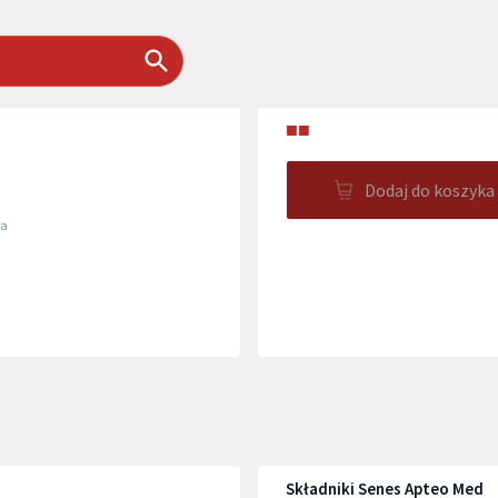
■■
Dodaj do koszyka
ma
Składniki Senes Apteo Med