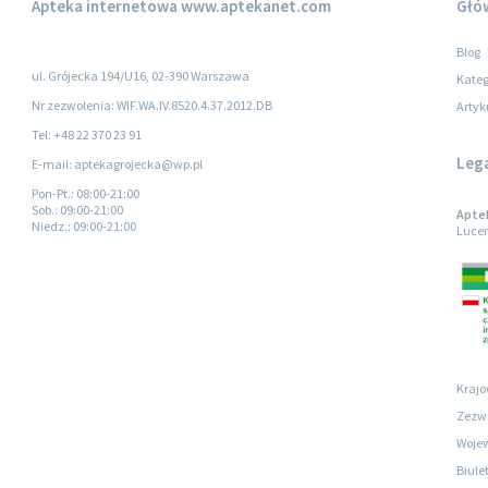
Apteka internetowa
www.aptekanet.com
Głó
Blog
ul. Grójecka 194/U16, 02-390 Warszawa
Kateg
Nr zezwolenia: WIF.WA.IV.8520.4.37.2012.DB
Artyk
Tel: +48 22 370 23 91
Leg
E-mail: aptekagrojecka@wp.pl
Pon-Pt.
: 08:00-21:00
Sob.
: 09:00-21:00
Aptek
Niedz.
: 09:00-21:00
Lucer
Krajo
Zezwo
Wojew
Biule