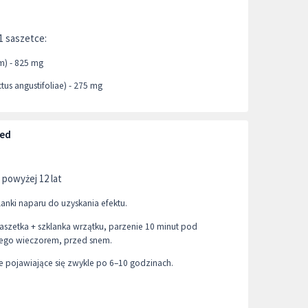
1 saszetce:
um) - 825 mg
us angustifoliae) - 275 mg
Med
 powyżej 12 lat
anki naparu do uzyskania efektu.
aszetka + szklanka wrzątku, parzenie 10 minut pod
łego wieczorem, przed snem.
e pojawiające się zwykle po 6–10 godzinach.