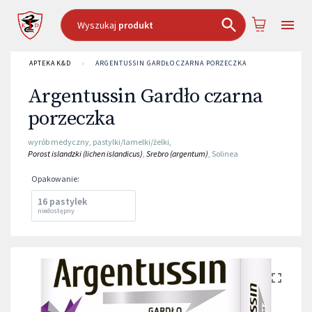
Wyszukaj
produkt
APTEKA K&D
›
ARGENTUSSIN GARDŁO CZARNA PORZECZKA
Argentussin Gardło czarna
porzeczka
wyrób medyczny
,
pastylki/lamelki/żelki
,
Porost islandzki (lichen islandicus)
,
Srebro (argentum)
,
Solinea
Opakowanie
:
16 pastylek
niedostępny