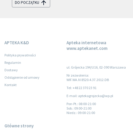
DO POCZĄTKU
APTEKA K&D
Apteka internetowa
www.aptekanet.com
Polityka prywatności
Regulamin
ul. Grójecka 194/U16, 02-390 Warszawa
Dostawy
Nr zezwolenia:
Odstąpienie od umowy
WIF.WA.IV.8520.4.37.2012.DB
Kontakt
Tel: +48 22 370 23 91
E-mail: aptekagrojecka@wp.pl
Pon-Pt.
: 08:00-21:00
Sob.
: 09:00-21:00
Niedz.
: 09:00-21:00
Główne strony