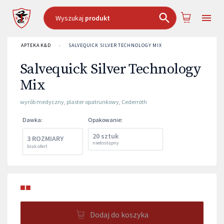
Wyszukaj
produkt
APTEKA K&D
›
SALVEQUICK SILVER TECHNOLOGY MIX
Salvequick Silver Technology
Mix
wyrób medyczny
,
plaster opatrunkowy
,
Cederroth
Dawka
:
Opakowanie
:
20 sztuk
3 ROZMIARY
niedostępny
brak ofert
■■
Dodaj do koszyka