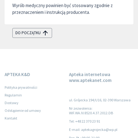
Wyrób medyczny powinien być stosowany zgodnie z
przeznaczeniem i instrukcją producenta.
DO POCZĄTKU
APTEKA K&D
Apteka internetowa
www.aptekanet.com
Polityka prywatności
Regulamin
ul. Grójecka 194/U16, 02-390 Warszawa
Dostawy
Nr zezwolenia:
Odstąpienie od umowy
WIF.WA.IV.8520.4.37.2012.DB
Kontakt
Tel: +48 22 370 23 91
E-mail: aptekagrojecka@wp.pl
Pon-Pt.
: 08:00-21:00