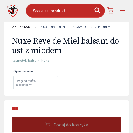
Wyszukaj
produkt
APTEKA K&D
›
NUXE REVE DE MIEL BALSAM DO UST Z MIODEM
Nuxe Reve de Miel balsam do
ust z miodem
kosmetyk
,
balsam
,
Nuxe
Opakowanie
:
15 gramów
niedostępny
■■
Dodaj do koszyka