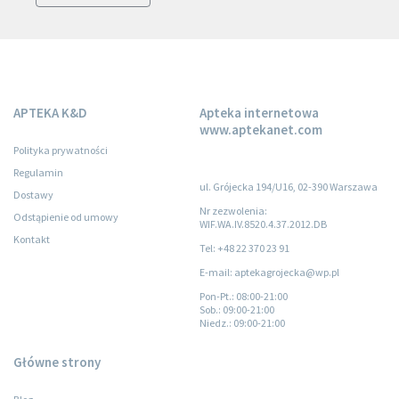
APTEKA K&D
Apteka internetowa
www.aptekanet.com
Polityka prywatności
Regulamin
ul. Grójecka 194/U16, 02-390 Warszawa
Dostawy
Nr zezwolenia:
Odstąpienie od umowy
WIF.WA.IV.8520.4.37.2012.DB
Kontakt
Tel: +48 22 370 23 91
E-mail: aptekagrojecka@wp.pl
Pon-Pt.
: 08:00-21:00
Sob.
: 09:00-21:00
Niedz.
: 09:00-21:00
Główne strony