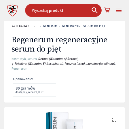
Wyszukaj
produkt
APTEKA K&D
›
REGENERUM REGENERACYJNE SERUM DO PIĘT
Regenerum regeneracyjne
serum do pięt
kosmetyk
,
serum
,
Retinol (Witamina A) (retinol)
,
γ-Tokoferol (Witamina E) (tocopherol)
,
Mocznik (urea)
,
Lanolina (lanolinum)
,
Regenerum
Opakowanie
:
30 gramów
dostępny
,
cena
23,00 zł