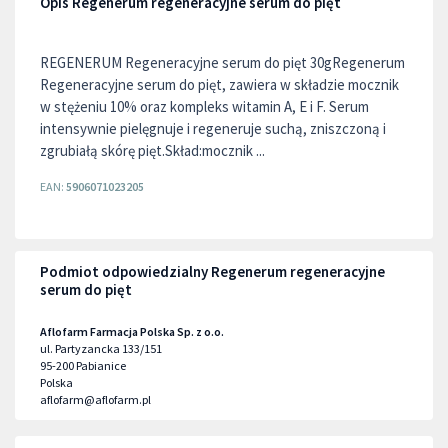
Opis Regenerum regeneracyjne serum do pięt
REGENERUM Regeneracyjne serum do pięt 30gRegenerum
Regeneracyjne serum do pięt, zawiera w składzie mocznik
w stężeniu 10% oraz kompleks witamin A, E i F. Serum
intensywnie pielęgnuje i regeneruje suchą, zniszczoną i
zgrubiałą skórę pięt.Skład:mocznik ...
EAN:
5906071023205
Podmiot odpowiedzialny Regenerum regeneracyjne
serum do pięt
Aflofarm Farmacja Polska Sp. z o.o.
ul. Partyzancka 133/151
95-200
Pabianice
Polska
aflofarm@aflofarm.pl