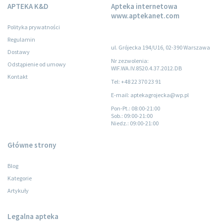
APTEKA K&D
Apteka internetowa
www.aptekanet.com
Polityka prywatności
Regulamin
ul. Grójecka 194/U16, 02-390 Warszawa
Dostawy
Nr zezwolenia:
Odstąpienie od umowy
WIF.WA.IV.8520.4.37.2012.DB
Kontakt
Tel: +48 22 370 23 91
E-mail: aptekagrojecka@wp.pl
Pon-Pt.
: 08:00-21:00
Sob.
: 09:00-21:00
Niedz.
: 09:00-21:00
Główne strony
Blog
Kategorie
Artykuły
Legalna apteka