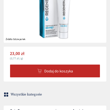
Źródło:
Gdzie po lek
23,00 zł
(
0,77 zł
/
g
)
Dodaj do koszyka
Wszystkie kategorie