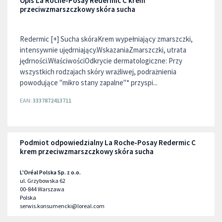
Opis La Roche-Posay Redermic C krem
przeciwzmarszczkowy skóra sucha
Redermic [+] Sucha skóraKrem wypełniający zmarszczki,
intensywnie ujędrniający.WskazaniaZmarszczki, utrata
jędrności.WłaściwościOdkrycie dermatologiczne: Przy
wszystkich rodzajach skóry wrażliwej, podrażnienia
powodujące "mikro stany zapalne"* przyspi...
EAN:
3337872413711
Podmiot odpowiedzialny La Roche-Posay Redermic C
krem przeciwzmarszczkowy skóra sucha
L'Oréal Polska Sp. z o.o.
ul. Grzybowska 62
00-844
Warszawa
Polska
serwis.konsumencki@loreal.com