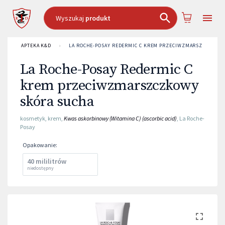
Wyszukaj
produkt
APTEKA K&D
›
LA ROCHE-POSAY REDERMIC C KREM PRZECIWZMARSZCZKOWY
La Roche-Posay Redermic C
krem przeciwzmarszczkowy
skóra sucha
kosmetyk
,
krem
,
Kwas askorbinowy (Witamina C) (ascorbic acid)
,
La Roche-
Posay
Opakowanie
:
40 mililitrów
niedostępny