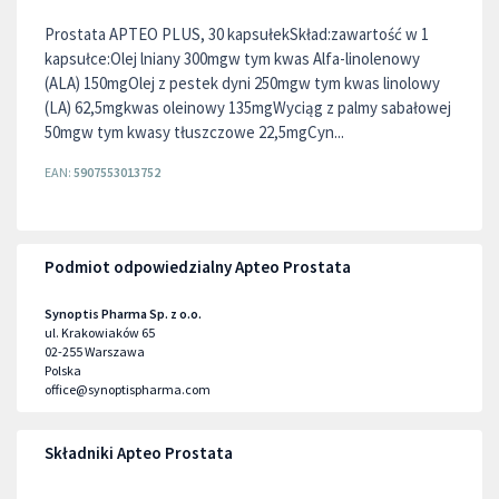
Prostata APTEO PLUS, 30 kapsułekSkład:zawartość w 1
kapsułce:Olej lniany 300mgw tym kwas Alfa-linolenowy
(ALA) 150mgOlej z pestek dyni 250mgw tym kwas linolowy
(LA) 62,5mgkwas oleinowy 135mgWyciąg z palmy sabałowej
50mgw tym kwasy tłuszczowe 22,5mgCyn...
EAN:
5907553013752
Podmiot odpowiedzialny Apteo Prostata
Synoptis Pharma Sp. z o.o.
ul. Krakowiaków 65
02-255
Warszawa
Polska
office@synoptispharma.com
Składniki Apteo Prostata