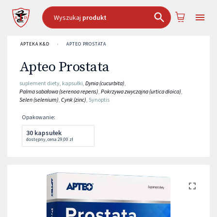
Wyszukaj
produkt
APTEKA K&D
›
APTEO PROSTATA
Apteo Prostata
suplement diety
,
kapsułki
,
Dynia (cucurbita)
,
Palma sabałowa (serenoa repens)
,
Pokrzywa zwyczajna (urtica dioica)
,
Selen (selenium)
,
Cynk (zinc)
,
Synoptis
Opakowanie
:
30 kapsułek
dostępny
,
cena
29,00 zł