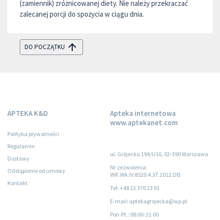
(zamiennik) zróżnicowanej diety. Nie należy przekraczać
zalecanej porcji do spożycia w ciągu dnia.
DO POCZĄTKU
APTEKA K&D
Apteka internetowa
www.aptekanet.com
Polityka prywatności
Regulamin
ul. Grójecka 194/U16, 02-390 Warszawa
Dostawy
Nr zezwolenia:
Odstąpienie od umowy
WIF.WA.IV.8520.4.37.2012.DB
Kontakt
Tel: +48 22 370 23 91
E-mail: aptekagrojecka@wp.pl
Pon-Pt.
: 08:00-21:00