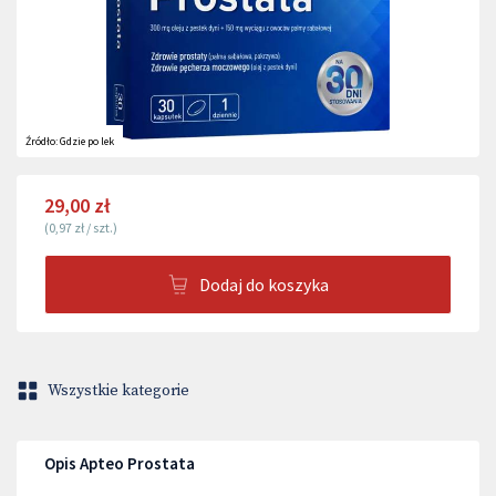
Źródło:
Gdzie po lek
29,00 zł
(
0,97 zł
/
szt.
)
Dodaj do koszyka
Wszystkie kategorie
Opis Apteo Prostata