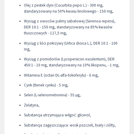
Olej z pestek dyni (Cucurbita pepo L.) - 300 mg,
standaryzowany na 50% kwasu linolowego - 150 mg,
Wyciąg z owoców palmy sabałowej (Serenoa repens),
DER 10:1 - 150 mg, standaryzowany na 85% kwasów
tłuszczowych - 127,5 mg,
Wyciąg z liści pokrzywy (Urtica dioica L.), DER 10:1 - 100
mg,
Wyciąg z pomidorów (Lycopersicon esculentum), DER
450:1 - 10 mg, standaryzowany na 10% likopenu, - 1 mg,
Witamina E (octan DL-alfa-tokoferylu) - 6 mg,
Cynk (tlenek cynku) - 5 mg,
Selen (L-selenometionina) - 55 µg,
Żelatyna,
Substancja utrzymująca wilgoć: glicerol,
Substancja zagęszczająca: wosk pszczeli, biały i żółty,