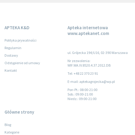
APTEKA K&D
Apteka internetowa
www.aptekanet.com
Polityka prywatności
Regulamin
ul. Grójecka 194/U16, 02-390 Warszawa
Dostawy
Nr zezwolenia:
Odstąpienie od umowy
WIF.WA.IV.8520.4.37.2012.DB
Kontakt
Tel: +48 22 370 23 91
E-mail: aptekagrojecka@wp.pl
Pon-Pt.
: 08:00-21:00
Sob.
: 09:00-21:00
Niedz.
: 09:00-21:00
Główne strony
Blog
Kategorie