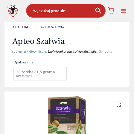
Wyszukaj
produkt
APTEKA K&D
›
APTEO SZAŁWIA
Apteo Szałwia
suplement diety
,
liście
,
Szałwia lekarska (salvia officinalis)
,
Synoptis
Opakowanie
:
30 torebek 1,5 grama
niedostępny