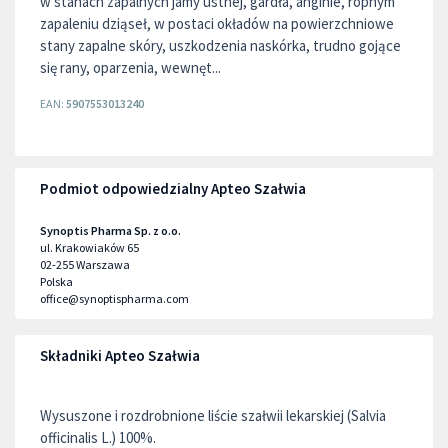
w stanach zapalnych jamy ustnej, gardła, anginie, ropnym
zapaleniu dziąseł, w postaci okładów na powierzchniowe
stany zapalne skóry, uszkodzenia naskórka, trudno gojące
się rany, oparzenia, wewnęt...
EAN:
5907553013240
Podmiot odpowiedzialny Apteo Szałwia
Synoptis Pharma Sp. z o.o.
ul. Krakowiaków 65
02-255
Warszawa
Polska
office@synoptispharma.com
Składniki Apteo Szałwia
Wysuszone i rozdrobnione liście szałwii lekarskiej (Salvia
officinalis L.) 100%.