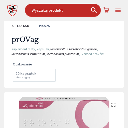
Wyszukaj
produkt
APTEKA K&D
›
PROVAG
prOVag
suplement diety
,
kapsułki
,
lactobacillus
,
lactobacillus gasseri
,
lactobacillus fermentum
,
lactobacillus plantarum
,
Biomed Kraków
Opakowanie
:
20 kapsułek
niedostępny