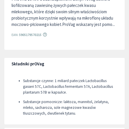
liofilizowaną zawiesinę żywych pałeczek kwasu
mlekowego, które dzięki swoim silnym właściwościom
probiotycznym korzystnie wpływają na mikroflorę układu
moczowo-płciowego kobiet.ProVag wskazany jest pomo...
EAN:
5905179570215
Składniki prOVag
Substancje czynne: 1 miliard pałeczek Lactobacillus
gasseri 57C, Lactobacillus fermentum 57A, Lactobacillus
plantarum 57B w kapsułce.
Substancje pomocnicze: laktoza, mannitol, żelatyna,
mleko, sacharoza, sole magnezowe kwasów
tłuszczowych, dwutlenek tytanu.