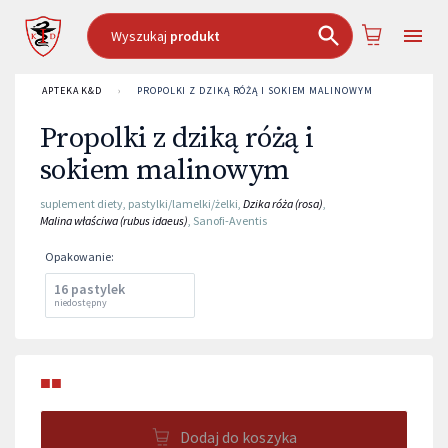
Wyszukaj
produkt
APTEKA K&D
›
PROPOLKI Z DZIKĄ RÓŻĄ I SOKIEM MALINOWYM
Propolki z dziką różą i
sokiem malinowym
suplement diety
,
pastylki/lamelki/żelki
,
Dzika róża (rosa)
,
Malina właściwa (rubus idaeus)
,
Sanofi-Aventis
Opakowanie
:
16 pastylek
niedostępny
■■
Dodaj do koszyka