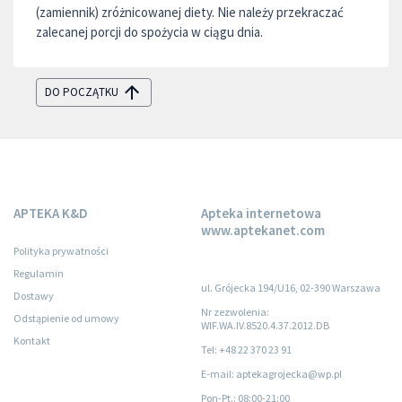
(zamiennik) zróżnicowanej diety. Nie należy przekraczać
zalecanej porcji do spożycia w ciągu dnia.
DO POCZĄTKU
APTEKA K&D
Apteka internetowa
www.aptekanet.com
Polityka prywatności
Regulamin
ul. Grójecka 194/U16, 02-390 Warszawa
Dostawy
Nr zezwolenia:
Odstąpienie od umowy
WIF.WA.IV.8520.4.37.2012.DB
Kontakt
Tel: +48 22 370 23 91
E-mail: aptekagrojecka@wp.pl
Pon-Pt.
: 08:00-21:00