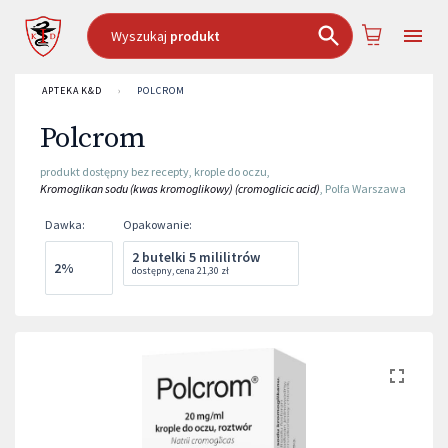
Wyszukaj
produkt
APTEKA K&D
›
POLCROM
Polcrom
produkt dostępny bez recepty
,
krople do oczu
,
Kromoglikan sodu (kwas kromoglikowy) (cromoglicic acid)
,
Polfa Warszawa
Dawka
:
Opakowanie
:
2 butelki 5 mililitrów
2%
dostępny
,
cena
21,30 zł