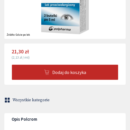
Źródło:
Gdzie po lek
21,30 zł
(
2,13 zł
/
ml
)
Dodaj do koszyka
Wszystkie kategorie
Opis Polcrom