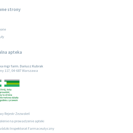
wne strony
orie
uły
alna apteka
a mgr farm. Dariusz Kubrak
ny 117, 04-687 Warszawa
wy Rejestr Zezwoleń
lenie na prowadzenie apteki
ódzki Inspektorat Farmaceutyczny