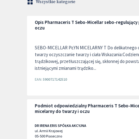
Wszystkie kategorie
Opis Pharmaceris T Sebo-Micellar sebo-regulujący 
oczu
SEBO-MICELLAR PŁYN MICELARNY T Do delikatnego oc
twarzy oczyszczanie twarzy i ciała Wskazania:Codzie
trądzikowej, przetłuszczającej się, skłonnej do pows
istniejącymi zmianami trądziko...
EAN:
5900717142510
Podmiot odpowiedzialny Pharmaceris T Sebo-Micel
micelarny do twarzy i oczu
DR IRENA ERIS SPÓŁKA AKCYJNA
ul. Armii Krajowej
05-500
Piaseczno