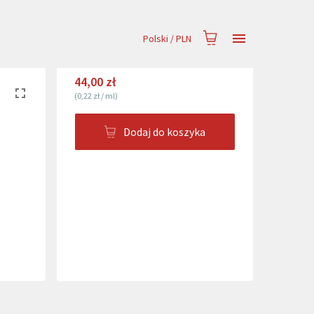
Polski
/
PLN
44,00 zł
(
0,22 zł
/
ml
)
Dodaj do koszyka