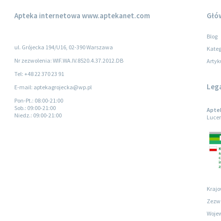
Apteka internetowa
www.aptekanet.com
Głó
Blog
ul. Grójecka 194/U16, 02-390 Warszawa
Kateg
Nr zezwolenia: WIF.WA.IV.8520.4.37.2012.DB
Artyk
Tel: +48 22 370 23 91
Leg
E-mail: aptekagrojecka@wp.pl
Pon-Pt.
: 08:00-21:00
Sob.
: 09:00-21:00
Aptek
Niedz.
: 09:00-21:00
Lucer
Krajo
Zezwo
Wojew