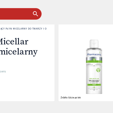
ĄCY PŁYN MICELARNY DO TWARZY I OCZU
icellar
 micelarny
eris
Źródło:
Gdzie po lek