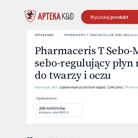
Wyszukaj
produkt
APTEKA K&D
›
PHARMACERIS T SEBO-MICELLAR SEBO-REGULUJ
Pharmaceris T Sebo-M
sebo-regulujący płyn
do twarzy i oczu
kosmetyk
,
płyn
,
Łopian większy (arctium lappa)
,
Cynk (zinc)
,
Pharmac
Opakowanie
:
200 mililitrów
dostępny
,
cena
44,00 zł