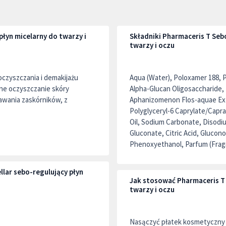
płyn micelarny do twarzy i
Składniki Pharmaceris T Sebo
twarzy i oczu
zyszczania i demakijażu
Aqua (Water), Poloxamer 188, P
nne oczyszczanie skóry
Alpha-Glucan Oligosaccharide,
tawania zaskórników, z
Aphanizomenon Flos-aquae Extr
Polyglyceryl-6 Caprylate/Cap
Oil, Sodium Carbonate, Disod
Gluconate, Citric Acid, Gluco
Phenoxyethanol, Parfum (Frag
lar sebo-regulujący płyn
Jak stosować Pharmaceris T 
twarzy i oczu
Nasączyć płatek kosmetyczny 