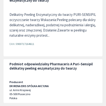
enzymatyczny do twarzy
Delikatny Peeling Enzymatyczny do twarzy PURI-SENSIPIL
oczyszczanie twarzy Wskazania:Peeling polecany dla skóry
delikatnej, nadwrażliwej, podatnej na podrażnienia i alergię,
szarej oraz zmęczonej. Działanie:Zawarte w peelingu
naturalne enzymy proteol...
EAN:
5900717164611
Podmiot odpowiedzialny Pharmaceris A Puri-Sensipil
delikatny peeling enzymatyczny do twarzy
Producent
DR IRENA ERIS SPÓŁKA AKCYJNA
ul. Armii Krajowej
05-500
Piaseczno
Polska