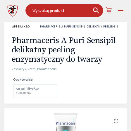
Wyszukaj
produkt
APTEKA K&D
›
PHARMACERIS A PURI-SENSIPIL DELIKATNY PEELING ENZYMA
Pharmaceris A Puri-Sensipil
delikatny peeling
enzymatyczny do twarzy
kosmetyk
,
krem
,
Pharmaceris
Opakowanie
:
50 mililitrów
niedostępny