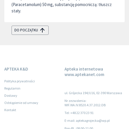
(Paracetamolum) 50 mg, substancję pomocniczą: tłuszcz
stały.
DO POCZĄTKU
APTEKA K&D
Apteka internetowa
www.aptekanet.com
Polityka prywatności
Regulamin
ul. Grójecka 194/U16, 02-390 Warszawa
Dostawy
Nr zezwolenia:
Odstąpienie od umowy
WIF.WA.IV.8520.4.37.2012.DB
Kontakt
Tel: +48 22 370 23 91
E-mail: aptekagrojecka@wp.pl
Pon-Pt.
: 08:00-21:00