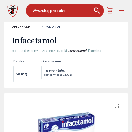
Wyszukaj
produkt
APTEKA K&D
›
INFACETAMOL
Infacetamol
produkt dostępny bez recepty
,
czopki
,
paracetamol
,
Farmina
Dawka
:
Opakowanie
:
10 czopków
50 mg
dostępny
,
cena
14,00 zł