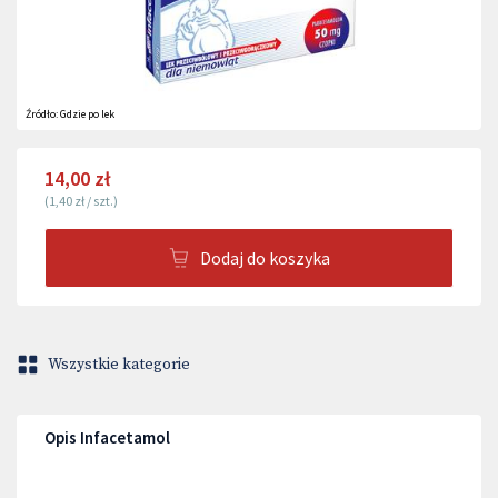
Źródło:
Gdzie po lek
14,00 zł
(
1,40 zł
/
szt.
)
Dodaj do koszyka
Wszystkie kategorie
Opis Infacetamol