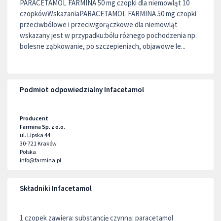
PARACETAMOL FARMINA 50 mg czopki dla niemowląt 10
czopkówWskazaniaPARACETAMOL FARMINA 50 mg czopki
przeciwbólowe i przeciwgorączkowe dla niemowląt
wskazany jest w przypadku:bólu różnego pochodzenia np.
bolesne ząbkowanie, po szczepieniach, objawowe le...
Podmiot odpowiedzialny Infacetamol
Producent
Farmina Sp. z o.o.
ul. Lipska 44
30-721
Kraków
Polska
info@farmina.pl
Składniki Infacetamol
1 czopek zawiera: substancję czynną: paracetamol