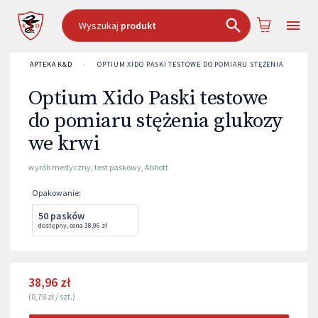
Wyszukaj
produkt
APTEKA K&D
›
OPTIUM XIDO PASKI TESTOWE DO POMIARU STĘŻENIA GLUKOZ
Optium Xido Paski testowe
do pomiaru stężenia glukozy
we krwi
wyrób medyczny
,
test paskowy
,
Abbott
Opakowanie
:
50 pasków
dostępny
,
cena
38,96 zł
38,96 zł
(
0,78 zł
/
szt.
)