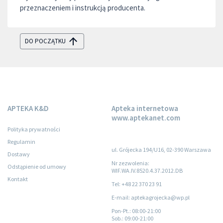
przeznaczeniem i instrukcją producenta.
DO POCZĄTKU
APTEKA K&D
Apteka internetowa
www.aptekanet.com
Polityka prywatności
Regulamin
ul. Grójecka 194/U16, 02-390 Warszawa
Dostawy
Nr zezwolenia:
Odstąpienie od umowy
WIF.WA.IV.8520.4.37.2012.DB
Kontakt
Tel: +48 22 370 23 91
E-mail: aptekagrojecka@wp.pl
Pon-Pt.
: 08:00-21:00
Sob.
: 09:00-21:00