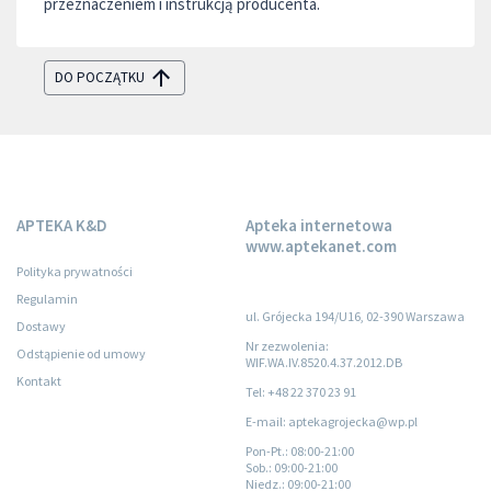
przeznaczeniem i instrukcją producenta.
DO POCZĄTKU
APTEKA K&D
Apteka internetowa
www.aptekanet.com
Polityka prywatności
Regulamin
ul. Grójecka 194/U16, 02-390 Warszawa
Dostawy
Nr zezwolenia:
Odstąpienie od umowy
WIF.WA.IV.8520.4.37.2012.DB
Kontakt
Tel: +48 22 370 23 91
E-mail: aptekagrojecka@wp.pl
Pon-Pt.
: 08:00-21:00
Sob.
: 09:00-21:00
Niedz.
: 09:00-21:00