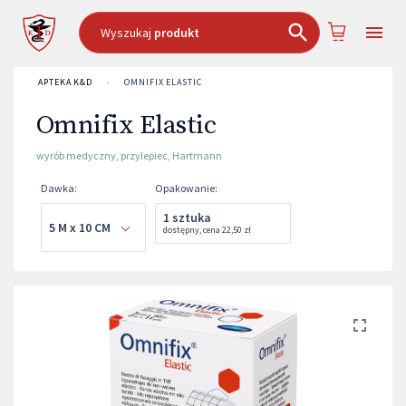
Wyszukaj
produkt
APTEKA K&D
›
OMNIFIX ELASTIC
Omnifix Elastic
wyrób medyczny
,
przylepiec
,
Hartmann
Dawka
:
Opakowanie
:
1 sztuka
5 M x 10 CM
dostępny
,
cena
22,50 zł