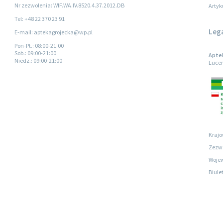
Nr zezwolenia: WIF.WA.IV.8520.4.37.2012.DB
Artyk
Tel: +48 22 370 23 91
Leg
E-mail: aptekagrojecka@wp.pl
Pon-Pt.
: 08:00-21:00
Sob.
: 09:00-21:00
Aptek
Niedz.
: 09:00-21:00
Lucer
Krajo
Zezwo
Wojew
Biule