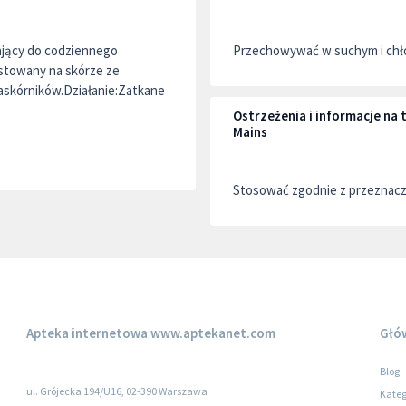
zający do codziennego
Przechowywać w suchym i chło
estowany na skórze ze
askórników.Działanie:Zatkane
Ostrzeżenia i informacje na
Mains
Stosować zgodnie z przeznac
Apteka internetowa
www.aptekanet.com
Głó
Blog
ul. Grójecka 194/U16, 02-390 Warszawa
Kateg