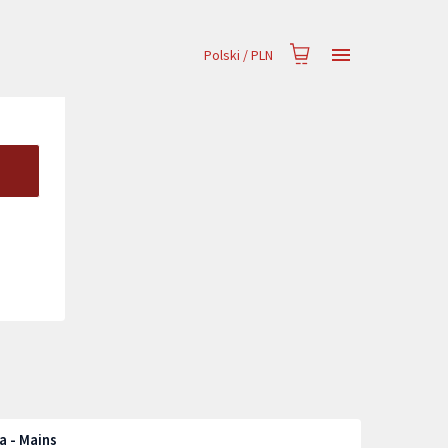
Polski
/
PLN
a - Mains