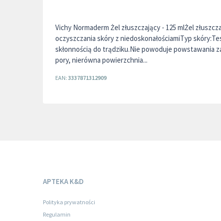
Vichy Normaderm Żel złuszczający - 125 mlŻel złuszc
oczyszczania skóry z niedoskonałościamiTyp skóry:T
skłonnością do trądziku.Nie powoduje powstawania z
pory, nierówna powierzchnia...
EAN:
3337871312909
APTEKA K&D
Polityka prywatności
Regulamin