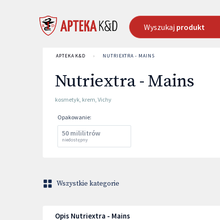
Wyszukaj
produkt
APTEKA K&D
›
NUTRIEXTRA - MAINS
Nutriextra - Mains
kosmetyk
,
krem
,
Vichy
Opakowanie
:
50 mililitrów
niedostępny
Wszystkie kategorie
Opis Nutriextra - Mains