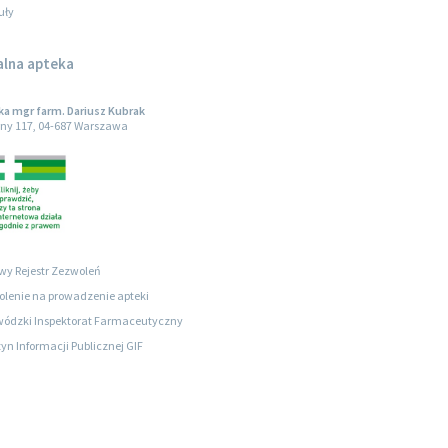
uły
alna apteka
a mgr farm. Dariusz Kubrak
ny 117, 04-687 Warszawa
wy Rejestr Zezwoleń
lenie na prowadzenie apteki
ódzki Inspektorat Farmaceutyczny
tyn Informacji Publicznej GIF