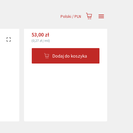
Polski
/
PLN
53,00 zł
(
0,27 zł
/
ml
)
Dodaj do koszyka