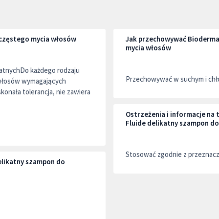
 częstego mycia włosów
Jak przechowywać Bioderma 
mycia włosów
atnychDo każdego rodzaju
Przechowywać w suchym i chło
 włosów wymagających
onała tolerancja, nie zawiera
Ostrzeżenia i informacje n
Fluide delikatny szampon d
Stosować zgodnie z przeznac
elikatny szampon do