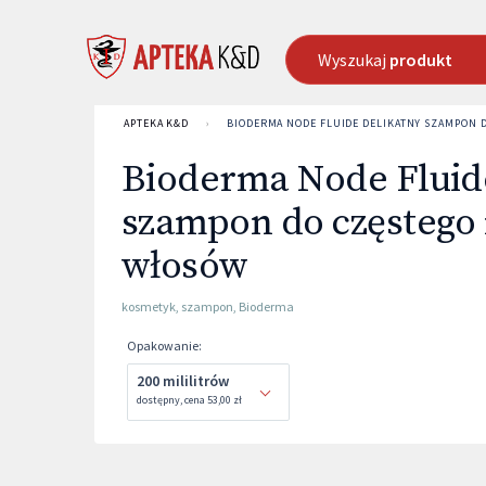
Wyszukaj
produkt
APTEKA K&D
›
BIODERMA NODE FLUIDE DELIKATNY SZAMPON 
Bioderma Node Fluid
szampon do częstego
włosów
kosmetyk
,
szampon
,
Bioderma
Opakowanie
:
200 mililitrów
dostępny
,
cena
53,00 zł