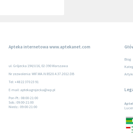
Apteka internetowa
www.aptekanet.com
Głó
Blog
ul. Grójecka 194/U16, 02-390 Warszawa
Kateg
Nr zezwolenia: WIF.WA.IV.8520.4.37.2012.DB
Artyk
Tel: +48 22 370 23 91
Leg
E-mail: aptekagrojecka@wp.pl
Pon-Pt.
: 08:00-21:00
Sob.
: 09:00-21:00
Aptek
Niedz.
: 09:00-21:00
Lucer