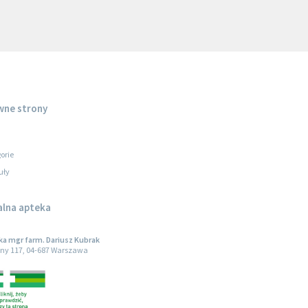
wne strony
orie
uły
alna apteka
a mgr farm. Dariusz Kubrak
ny 117, 04-687 Warszawa