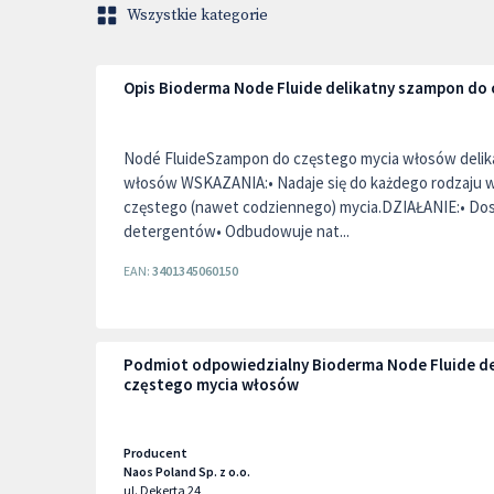
Wszystkie kategorie
Opis Bioderma Node Fluide delikatny szampon do
Nodé FluideSzampon do częstego mycia włosów delik
włosów WSKAZANIA:• Nadaje się do każdego rodzaju
częstego (nawet codziennego) mycia.DZIAŁANIE:• Dosk
detergentów• Odbudowuje nat...
EAN:
3401345060150
Podmiot odpowiedzialny Bioderma Node Fluide d
częstego mycia włosów
Producent
Naos Poland Sp. z o.o.
ul. Dekerta 24