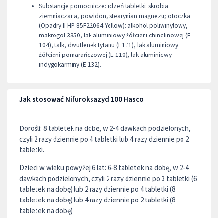
Substancje pomocnicze: rdzeń tabletki: skrobia
ziemniaczana, powidon, stearynian magnezu; otoczka
(Opadry II HP 85F22064 Yellow): alkohol poliwinylowy,
makrogol 3350, lak aluminiowy żółcieni chinolinowej (E
104), talk, dwutlenek tytanu (E171), lak aluminiowy
żółcieni pomarańczowej (E 110), lak aluminiowy
indygokarminy (E 132).
Jak stosować Nifuroksazyd 100 Hasco
Dorośli: 8 tabletek na dobę, w 2-4 dawkach podzielonych,
czyli 2 razy dziennie po 4 tabletki lub 4 razy dziennie po 2
tabletki.
Dzieci w wieku powyżej 6 lat: 6-8 tabletek na dobę, w 2-4
dawkach podzielonych, czyli 2 razy dziennie po 3 tabletki (6
tabletek na dobę) lub 2 razy dziennie po 4 tabletki (8
tabletek na dobę) lub 4 razy dziennie po 2 tabletki (8
tabletek na dobę).