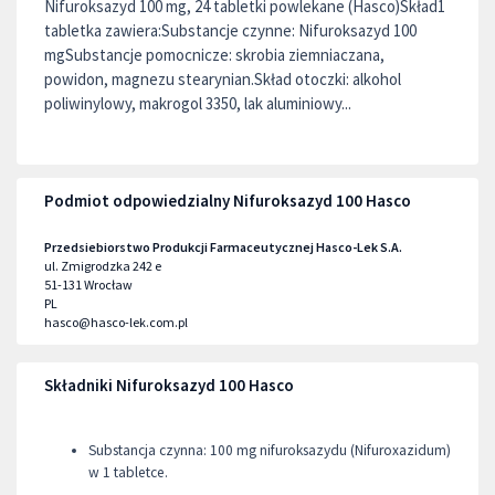
Nifuroksazyd 100 mg, 24 tabletki powlekane (Hasco)Skład1
tabletka zawiera:Substancje czynne: Nifuroksazyd 100
mgSubstancje pomocnicze: skrobia ziemniaczana,
powidon, magnezu stearynian.Skład otoczki: alkohol
poliwinylowy, makrogol 3350, lak aluminiowy...
Podmiot odpowiedzialny Nifuroksazyd 100 Hasco
Przedsiebiorstwo Produkcji Farmaceutycznej Hasco-Lek S.A.
ul. Zmigrodzka 242 e
51-131
Wrocław
PL
hasco@hasco-lek.com.pl
Składniki Nifuroksazyd 100 Hasco
Substancja czynna: 100 mg nifuroksazydu (Nifuroxazidum)
w 1 tabletce.