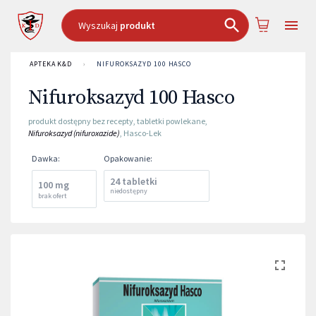
Wyszukaj
produkt
APTEKA K&D
›
NIFUROKSAZYD 100 HASCO
Nifuroksazyd 100 Hasco
produkt dostępny bez recepty
,
tabletki powlekane
,
Nifuroksazyd (nifuroxazide)
,
Hasco-Lek
Dawka
:
Opakowanie
:
24 tabletki
100 mg
niedostępny
brak ofert