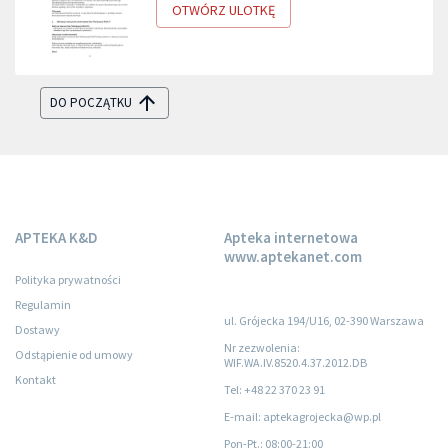
OTWÓRZ ULOTKĘ
DO POCZĄTKU
APTEKA K&D
Apteka internetowa
www.aptekanet.com
Polityka prywatności
Regulamin
ul. Grójecka 194/U16, 02-390 Warszawa
Dostawy
Nr zezwolenia:
Odstąpienie od umowy
WIF.WA.IV.8520.4.37.2012.DB
Kontakt
Tel: +48 22 370 23 91
E-mail: aptekagrojecka@wp.pl
Pon-Pt.
: 08:00-21:00