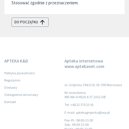
Stosować zgodnie z przeznaczeniem.
DO POCZĄTKU
APTEKA K&D
Apteka internetowa
www.aptekanet.com
Polityka prywatności
Regulamin
ul. Grójecka 194/U16, 02-390 Warszawa
Dostawy
Nr zezwolenia:
Odstąpienie od umowy
WIF.WA.IV.8520.4.37.2012.DB
Kontakt
Tel: +48 22 370 23 91
E-mail: aptekagrojecka@wp.pl
Pon-Pt.
: 08:00-21:00
Sob.
: 09:00-21:00
Niedz.
: 09:00-21:00