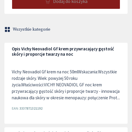
Dodaj do koszyka
Wszystkie kategorie
Opis Vichy Neovadiol Gf krem przywracający gęstość
skóry i proporcje twarzy na noc
Vichy Neovadiol Gf krem na noc 50mlWskazania:Wszystkie
rodzaje skóry. Wiek: powyżej 50 roku
życia.Właściwości:VICHY NEOVADIOL GF noc krem
przywracający gęstość skóry i proporcje twarzy - innowacja
naukowa dla skóry w okresie menopauzy: połączenie Prot...
EAN:
3337871321192