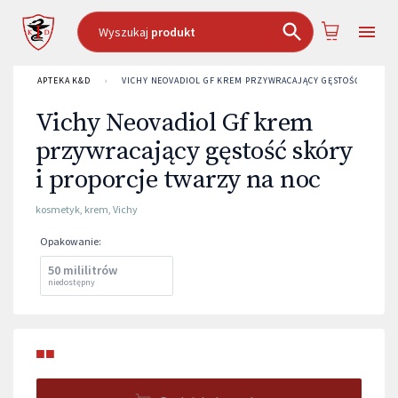
Wyszukaj
produkt
APTEKA K&D
›
VICHY NEOVADIOL GF KREM PRZYWRACAJĄCY GĘSTOŚĆ SKÓRY 
Vichy Neovadiol Gf krem
przywracający gęstość skóry
i proporcje twarzy na noc
kosmetyk
,
krem
,
Vichy
Opakowanie
:
50 mililitrów
niedostępny
■■