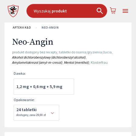
Wyszukaj
produkt
APTEKA K&D
›
NEO-ANGIN
Neo-Angin
produkt dostępny bez recepty
,
tabletki do ssania/gryzienia/żucia
,
Alkohol dichlorobenzylowy (dichlorobenzyl alcohol)
,
Amylometakrezol (amyl-m-cresol)
,
Mentol (menthol)
,
Klosterfrau
Dawka
:
1,2 mg + 0,6 mg + 5,9 mg
Opakowanie
:
24 tabletki
dostępny
,
cena
29,00 zł