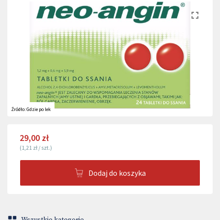
Źródło:
Gdzie po lek
29,00 zł
(
1,21 zł
/
szt.
)
Dodaj do koszyka