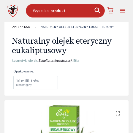
Wyszukaj
produkt
APTEKA K&D
›
NATURALNY OLEJEK ETERYCZNY EUKALIPTUSOWY
Naturalny olejek eteryczny
eukaliptusowy
kosmetyk
,
olejek
,
Eukaliptus (eucalyptus)
,
Etja
Opakowanie
:
10 mililitrów
niedostępny