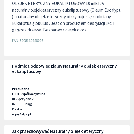
OLEJEK ETERYCZNY EUKALIPTUSOWY 10 mlETJA
naturalny olejek eteryczny eukaliptusowy (Oleum Eucalypti
) - naturalny olejek eteryczny otrzymuje się z odmiany
Eukaliptus globulus . Jest on produktem destylacji liści i
gałązek drzewa. Bezbarwna olejek o orz...
EAN:
5908310446097
Podmiot odpowiedzialny Naturalny olejek eteryczny
eukaliptusowy
Producent
ETJA - spółka cywilna
ul. Łęczycka 29
82-300
Elbląg
Polska
etja@etja.pl
Jak przechowywać Naturalny olejek eteryczny