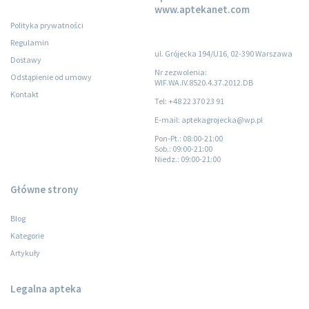
www.aptekanet.com
Polityka prywatności
Regulamin
ul. Grójecka 194/U16, 02-390 Warszawa
Dostawy
Nr zezwolenia:
Odstąpienie od umowy
WIF.WA.IV.8520.4.37.2012.DB
Kontakt
Tel: +48 22 370 23 91
E-mail: aptekagrojecka@wp.pl
Pon-Pt.
: 08:00-21:00
Sob.
: 09:00-21:00
Niedz.
: 09:00-21:00
Główne strony
Blog
Kategorie
Artykuły
Legalna apteka