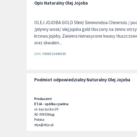
Opis Naturalny Olej Jojoba
OLEJ JOJOBA GOLD 50ml/ Simmondsia Chinensis / poc
/płynny wosk/ olej jojoba gold tłoczony na zimno otr
krzewu jojoby. Zawiera nienasycone kwasy tłuszczowe, 
oraz skwalen...
EAN:
5908310446585
Podmiot odpowiedzialny Naturalny Olej Jojoba
Producent
ETJA - spółka cywilna
ul. Łęczycka 29
82-300
Elbląg
Polska
etja@etja.pl