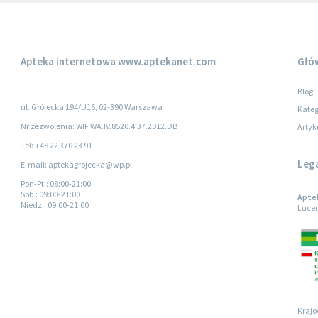
Apteka internetowa
www.aptekanet.com
Głó
Blog
ul. Grójecka 194/U16, 02-390 Warszawa
Kateg
Nr zezwolenia: WIF.WA.IV.8520.4.37.2012.DB
Artyk
Tel: +48 22 370 23 91
Leg
E-mail: aptekagrojecka@wp.pl
Pon-Pt.
: 08:00-21:00
Sob.
: 09:00-21:00
Aptek
Niedz.
: 09:00-21:00
Lucer
Krajo