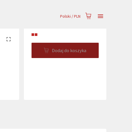
Polski
/
PLN
■■
Dodaj do koszyka