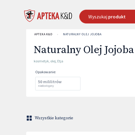
Wyszukaj
produkt
APTEKA K&D
›
NATURALNY OLEJ JOJOBA
Naturalny Olej Jojoba
kosmetyk
,
olej
,
Etja
Opakowanie
:
50 mililitrów
niedostępny
Wszystkie kategorie