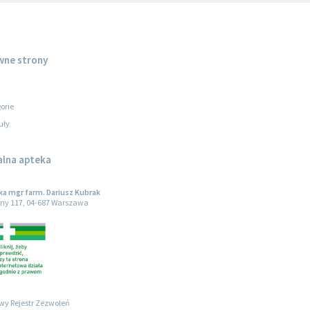
wne strony
orie
uły
alna apteka
a mgr farm. Dariusz Kubrak
ny 117, 04-687 Warszawa
wy Rejestr Zezwoleń