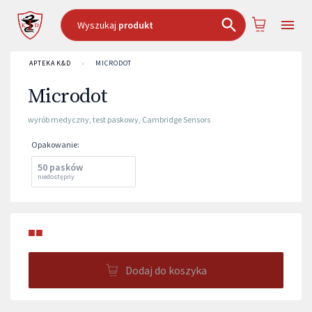
Wyszukaj
produkt
APTEKA K&D
›
MICRODOT
Microdot
wyrób medyczny
,
test paskowy
,
Cambridge Sensors
Opakowanie
:
50 pasków
niedostępny
■■
Dodaj do koszyka